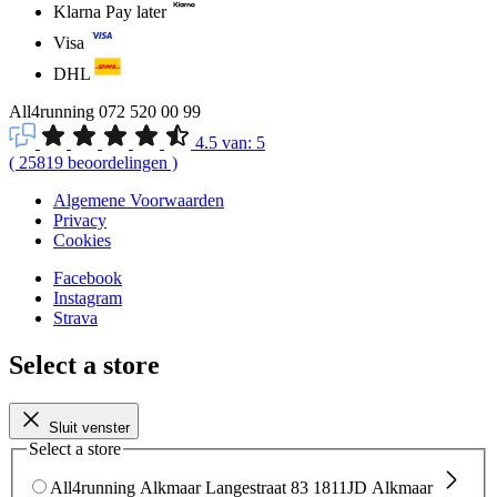
Klarna Pay later
Visa
DHL
All4running
072 520 00 99
4.5
van:
5
(
25819
beoordelingen
)
Algemene Voorwaarden
Privacy
Cookies
Facebook
Instagram
Strava
Select a store
Sluit venster
Select a store
All4running Alkmaar
Langestraat 83
1811JD Alkmaar