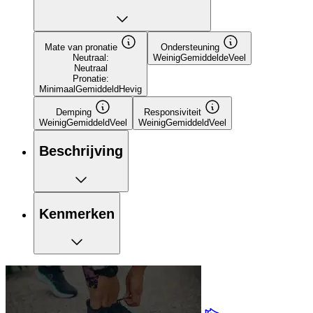
Mate van pronatie
Ondersteuning
Neutraal:
Weinig
Gemiddelde
Veel
Neutraal
Pronatie:
Minimaal
Gemiddeld
Hevig
Demping
Responsiviteit
Weinig
Gemiddeld
Veel
Weinig
Gemiddeld
Veel
Beschrijving
Kenmerken