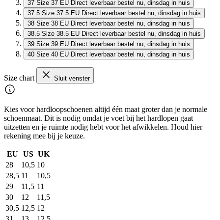
37
Size 37 EU
Direct leverbaar
bestel nu, dinsdag in huis
37.5
Size 37.5 EU
Direct leverbaar
bestel nu, dinsdag in huis
38
Size 38 EU
Direct leverbaar
bestel nu, dinsdag in huis
38.5
Size 38.5 EU
Direct leverbaar
bestel nu, dinsdag in huis
39
Size 39 EU
Direct leverbaar
bestel nu, dinsdag in huis
40
Size 40 EU
Direct leverbaar
bestel nu, dinsdag in huis
Size chart
Sluit venster
Kies voor hardloopschoenen altijd één maat groter dan je normale
schoenmaat. Dit is nodig omdat je voet bij het hardlopen gaat
uitzetten en je ruimte nodig hebt voor het afwikkelen. Houd hier
rekening mee bij je keuze.
EU
US
UK
28
10,5
10
28,5
11
10,5
29
11,5
11
30
12
11,5
30,5
12,5
12
31
13
12,5