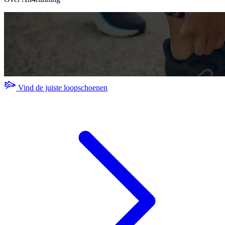
Vind de juiste loopschoenen