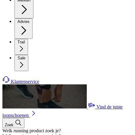
Merken
Advies
Trail
Sale
Klantenservice
Vind de juiste
loopschoenen
Zoek
Welk running product zoek je?