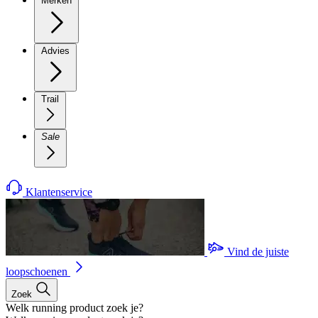
Merken
Advies
Trail
Sale
Klantenservice
Vind de juiste
loopschoenen
Zoek
Welk running product zoek je?