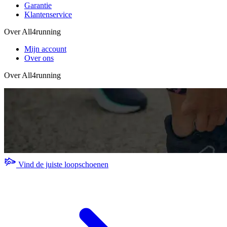
Garantie
Klantenservice
Over All4running
Mijn account
Over ons
Over All4running
Vind de juiste loopschoenen