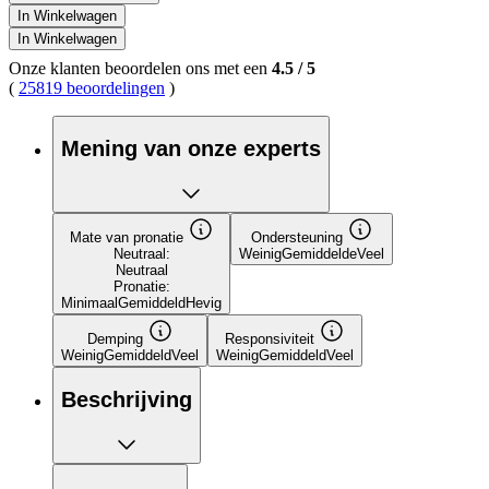
In Winkelwagen
In Winkelwagen
Onze klanten beoordelen ons met een
4.5
/
5
(
25819 beoordelingen
)
Mening van onze experts
Mate van pronatie
Ondersteuning
Neutraal:
Weinig
Gemiddelde
Veel
Neutraal
Pronatie:
Minimaal
Gemiddeld
Hevig
Demping
Responsiviteit
Weinig
Gemiddeld
Veel
Weinig
Gemiddeld
Veel
Beschrijving