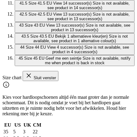
41.5
Size 41.5 EU
View 14 successor(s)
Size is not available,
see product in 14 successor(s)
42.5
Size 42.5 EU
View 13 successor(s)
Size is not available,
see product in 13 successor(s)
43
Size 43 EU
View 13 successor(s)
Size is not available, see
product in 13 successor(s)
43.5
Size 43.5 EU
Bekijk 1 alternatieve kleur(en)
Size is not
available, see product in 1 alternative colour(s)
44
Size 44 EU
View 4 successor(s)
Size is not available, see
product in 4 successor(s)
45
Size 45 EU
Geef me een seintje
Size is not available, notify
me when product is back in stock
Size chart
Sluit venster
Kies voor hardloopschoenen altijd één maat groter dan je normale
schoenmaat. Dit is nodig omdat je voet bij het hardlopen gaat
uitzetten en je ruimte nodig hebt voor het afwikkelen. Houd hier
rekening mee bij je keuze.
EU
US
UK
CM
35
5
3
22