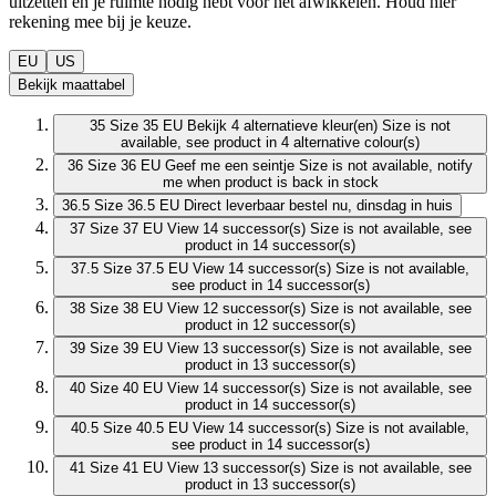
uitzetten en je ruimte nodig hebt voor het afwikkelen. Houd hier
rekening mee bij je keuze.
EU
US
Bekijk maattabel
35
Size 35 EU
Bekijk 4 alternatieve kleur(en)
Size is not
available, see product in 4 alternative colour(s)
36
Size 36 EU
Geef me een seintje
Size is not available, notify
me when product is back in stock
36.5
Size 36.5 EU
Direct leverbaar
bestel nu, dinsdag in huis
37
Size 37 EU
View 14 successor(s)
Size is not available, see
product in 14 successor(s)
37.5
Size 37.5 EU
View 14 successor(s)
Size is not available,
see product in 14 successor(s)
38
Size 38 EU
View 12 successor(s)
Size is not available, see
product in 12 successor(s)
39
Size 39 EU
View 13 successor(s)
Size is not available, see
product in 13 successor(s)
40
Size 40 EU
View 14 successor(s)
Size is not available, see
product in 14 successor(s)
40.5
Size 40.5 EU
View 14 successor(s)
Size is not available,
see product in 14 successor(s)
41
Size 41 EU
View 13 successor(s)
Size is not available, see
product in 13 successor(s)