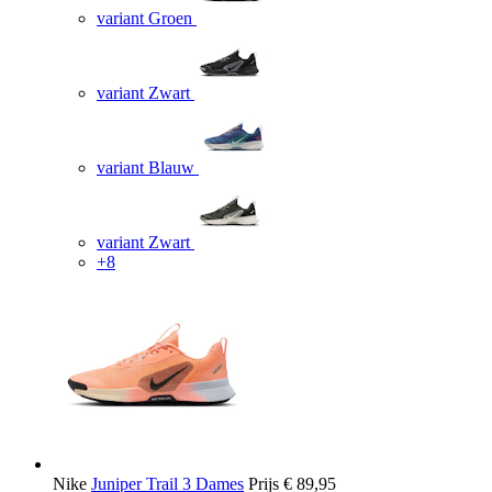
variant Groen
variant Zwart
variant Blauw
variant Zwart
+8
Nike
Juniper Trail 3 Dames
Prijs
€ 89,95