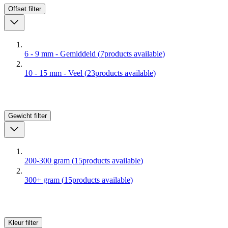
Offset
filter
6 - 9 mm - Gemiddeld
(
7
products available
)
10 - 15 mm - Veel
(
23
products available
)
Gewicht
filter
200-300 gram
(
15
products available
)
300+ gram
(
15
products available
)
Kleur
filter