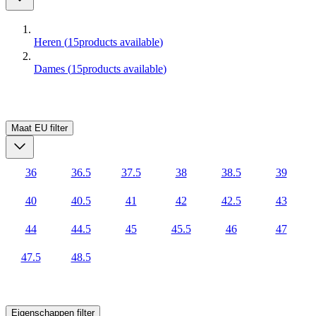
Heren
(
15
products available
)
Dames
(
15
products available
)
Maat EU
filter
36
36.5
37.5
38
38.5
39
40
40.5
41
42
42.5
43
44
44.5
45
45.5
46
47
47.5
48.5
Eigenschappen
filter