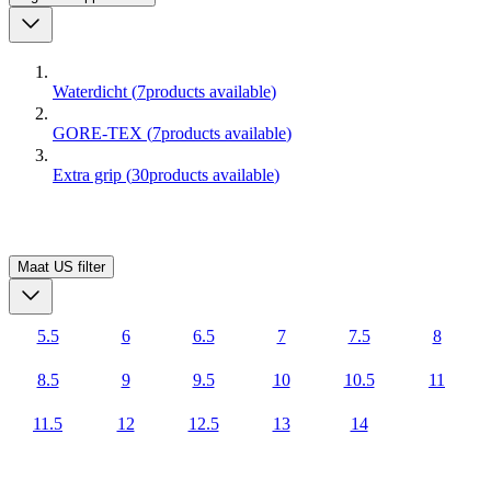
Waterdicht
(
7
products available
)
GORE-TEX
(
7
products available
)
Extra grip
(
30
products available
)
Maat US
filter
5.5
6
6.5
7
7.5
8
8.5
9
9.5
10
10.5
11
11.5
12
12.5
13
14