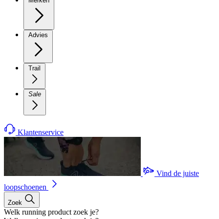
Merken
Advies
Trail
Sale
Klantenservice
Vind de juiste
loopschoenen
Zoek
Welk running product zoek je?