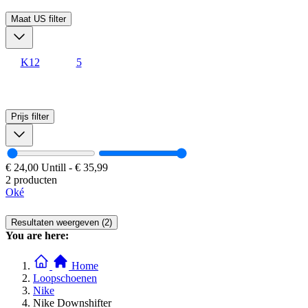
Maat US
filter
K12
5
Prijs
filter
€ 24,00
Untill
-
€ 35,99
2 producten
Oké
Resultaten weergeven (2)
You are here:
Home
Loopschoenen
Nike
Nike Downshifter