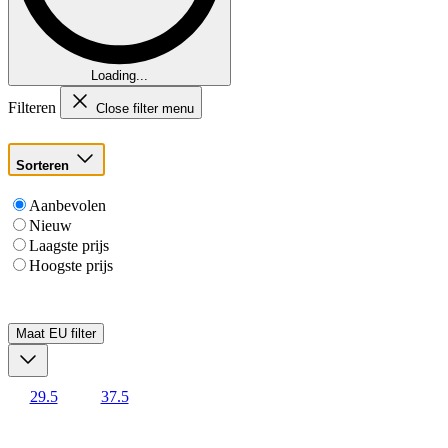
Loading...
Filteren
Close filter menu
Sorteren
Aanbevolen
Nieuw
Laagste prijs
Hoogste prijs
Maat EU
filter
29.5
37.5