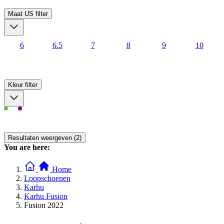
Maat US
filter
6
6.5
7
8
9
10
Kleur
filter
Resultaten weergeven (2)
You are here:
Home
Loopschoenen
Karhu
Karhu Fusion
Fusion 2022