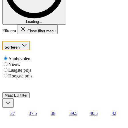
Loading...
Filteren
Close filter menu
Sorteren
Aanbevolen
Nieuw
Laagste prijs
Hoogste prijs
Maat EU
filter
37
37.5
38
39.5
40.5
42