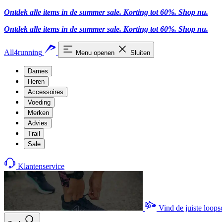
Ontdek alle items in de summer sale. Korting tot 60%.
Shop nu
.
Ontdek alle items in de summer sale. Korting tot 60%.
Shop nu
.
All4running
Menu openen
Sluiten
Dames
Heren
Accessoires
Voeding
Merken
Advies
Trail
Sale
Klantenservice
Vind de juiste loop