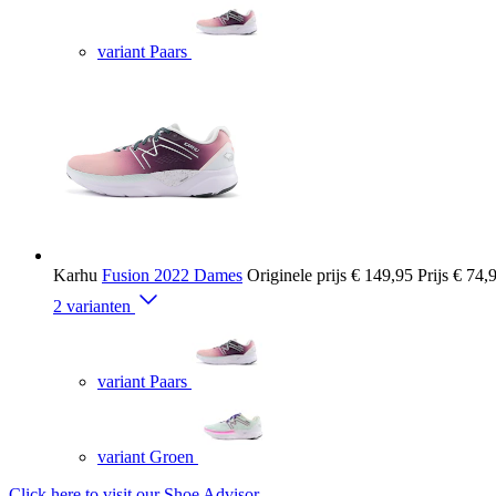
variant Paars
Karhu
Fusion 2022 Dames
Originele prijs
€ 149,95
Prijs
€ 74,
2 varianten
variant Paars
variant Groen
Click here to visit our
Shoe Advisor