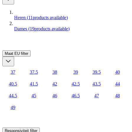
Heren
(
11
products available
)
Dames
(
19
products available
)
Maat EU
filter
37
37.5
38
39
39.5
40
40.5
41.5
42
42.5
43.5
44
44.5
45
46
46.5
47
48
49
Responsiviteit
filter