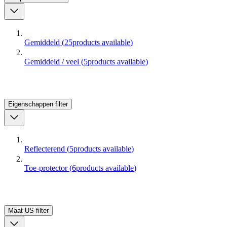
Gemiddeld
(
25
products available
)
Gemiddeld / veel
(
5
products available
)
Eigenschappen
filter
Reflecterend
(
5
products available
)
Toe-protector
(
6
products available
)
Maat US
filter