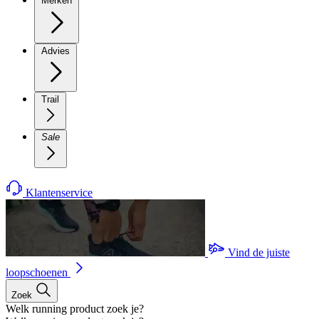
Merken
Advies
Trail
Sale
Klantenservice
Vind de juiste
loopschoenen
Zoek
Welk running product zoek je?