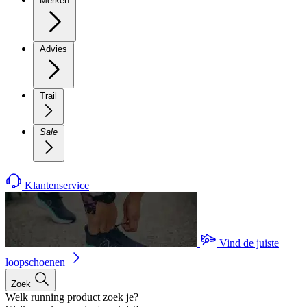
Merken
Advies
Trail
Sale
Klantenservice
Vind de juiste
loopschoenen
Zoek
Welk running product zoek je?