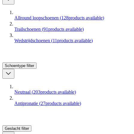
Allround loopschoenen
(
128
products available
)
Trailschoenen
(
91
products available
)
Wedstrijdschoenen
(
11
products available
)
Schoentype
filter
Neutraal
(
203
products available
)
Antipronatie
(
27
products available
)
Geslacht
filter