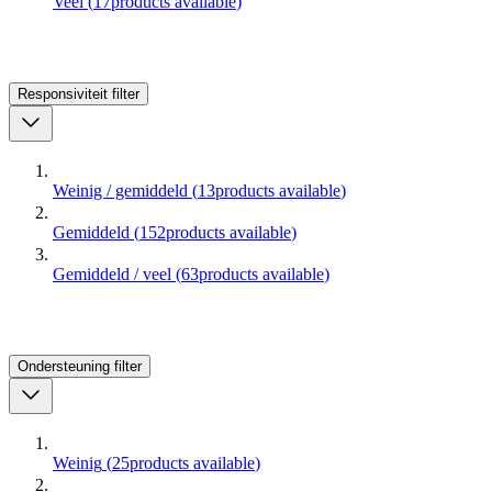
Veel
(
17
products available
)
Responsiviteit
filter
Weinig / gemiddeld
(
13
products available
)
Gemiddeld
(
152
products available
)
Gemiddeld / veel
(
63
products available
)
Ondersteuning
filter
Weinig
(
25
products available
)