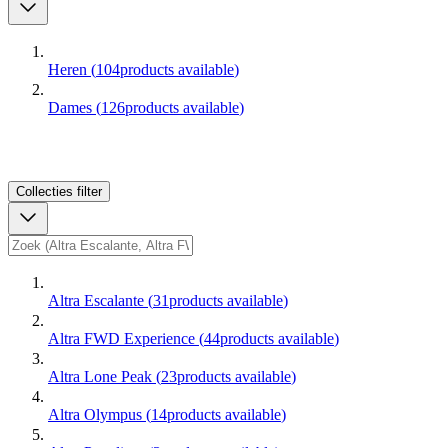
Heren
(
104
products available
)
Dames
(
126
products available
)
Collecties
filter
Altra Escalante
(
31
products available
)
Altra FWD Experience
(
44
products available
)
Altra Lone Peak
(
23
products available
)
Altra Olympus
(
14
products available
)