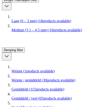
Laag (0 – 3 mm)
(
18
products available
)
Medium (3,1 – 4,5 mm)
(
16
products available
)
Demping
filter
Weinig
(
1
products available
)
Weinig / gemiddeld
(
30
products available
)
Gemiddeld
(
115
products available
)
Gemiddeld / veel
(
65
products available
)