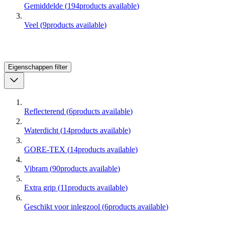
Gemiddelde
(
194
products available
)
Veel
(
9
products available
)
Eigenschappen
filter
Reflecterend
(
6
products available
)
Waterdicht
(
14
products available
)
GORE-TEX
(
14
products available
)
Vibram
(
90
products available
)
Extra grip
(
11
products available
)
Geschikt voor inlegzool
(
6
products available
)