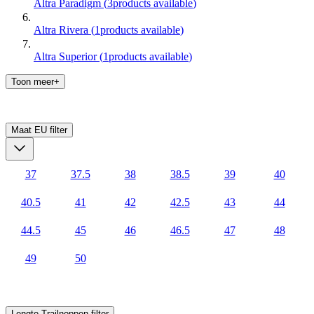
Altra Paradigm
(
3
products available
)
Altra Rivera
(
1
products available
)
Altra Superior
(
1
products available
)
Toon meer+
Maat EU
filter
37
37.5
38
38.5
39
40
40.5
41
42
42.5
43
44
44.5
45
46
46.5
47
48
49
50
Lengte Trailnoppen
filter