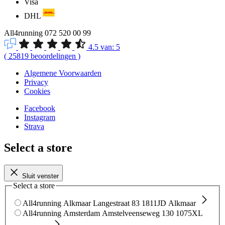
Visa
DHL
All4running
072 520 00 99
4.5
van:
5
(
25819
beoordelingen
)
Algemene Voorwaarden
Privacy
Cookies
Facebook
Instagram
Strava
Select a store
Sluit venster
Select a store
All4running Alkmaar
Langestraat 83
1811JD Alkmaar
All4running Amsterdam
Amstelveenseweg 130
1075XL