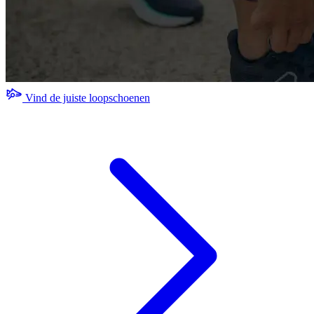
Vind de juiste loopschoenen