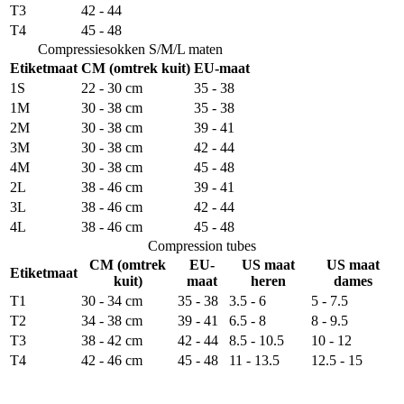
T3
42 - 44
T4
45 - 48
Compressiesokken S/M/L maten
Etiketmaat
CM (omtrek kuit)
EU-maat
1S
22 - 30 cm
35 - 38
1M
30 - 38 cm
35 - 38
2M
30 - 38 cm
39 - 41
3M
30 - 38 cm
42 - 44
4M
30 - 38 cm
45 - 48
2L
38 - 46 cm
39 - 41
3L
38 - 46 cm
42 - 44
4L
38 - 46 cm
45 - 48
Compression tubes
CM (omtrek
EU-
US maat
US maat
Etiketmaat
kuit)
maat
heren
dames
T1
30 - 34 cm
35 - 38
3.5 - 6
5 - 7.5
T2
34 - 38 cm
39 - 41
6.5 - 8
8 - 9.5
T3
38 - 42 cm
42 - 44
8.5 - 10.5
10 - 12
T4
42 - 46 cm
45 - 48
11 - 13.5
12.5 - 15