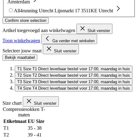
Amsterdam
All4running Utrecht
Lijnmarkt 17
3511KE Utrecht
Confirm store selection
Artikel toegevoegd aan winkelwagen
Sluit venster
Toon winkelwagen
Ga verder met winkelen
Selecteer jouw maat
Sluit venster
Bekijk maattabel
T1
Size T1
Direct leverbaar
bestel voor 17:00, maandag in huis
T2
Size T2
Direct leverbaar
bestel voor 17:00, maandag in huis
T3
Size T3
Direct leverbaar
bestel voor 17:00, maandag in huis
T4
Size T4
Direct leverbaar
bestel voor 17:00, maandag in huis
Size chart
Sluit venster
Compressiesokken T-
maten
Etiketmaat
EU Size
T1
35 - 38
T2
39 - 41