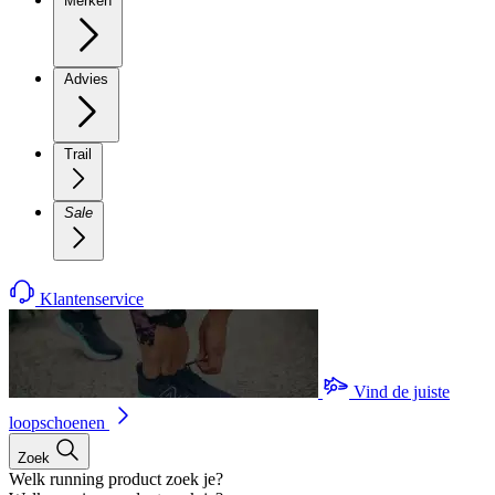
Merken
Advies
Trail
Sale
Klantenservice
Vind de juiste
loopschoenen
Zoek
Welk running product zoek je?