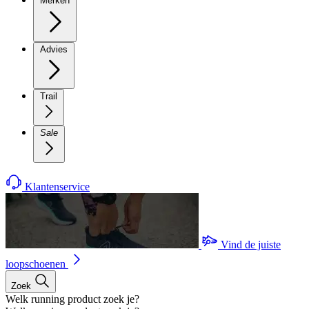
Merken
Advies
Trail
Sale
Klantenservice
Vind de juiste
loopschoenen
Zoek
Welk running product zoek je?