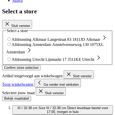
Strava
Select a store
Sluit venster
Select a store
All4running Alkmaar
Langestraat 83
1811JD Alkmaar
All4running Amsterdam
Amstelveenseweg 130
1075XL
Amsterdam
All4running Utrecht
Lijnmarkt 17
3511KE Utrecht
Confirm store selection
Artikel toegevoegd aan winkelwagen
Sluit venster
Toon winkelwagen
Ga verder met winkelen
Selecteer jouw maat
Sluit venster
Bekijk maattabel
III / 32-38 cm
Size III / 32-38 cm
Direct leverbaar
bestel voor
17:00, morgen in huis