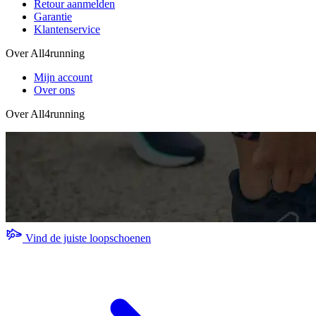
Retour aanmelden
Garantie
Klantenservice
Over All4running
Mijn account
Over ons
Over All4running
Vind de juiste loopschoenen