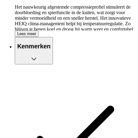
Het nauwkeurig afgestemde compressieprofiel stimuleert de
doorbloeding en spierfunctie in de kuiten, wat zorgt voor
minder vermoeidheid en een sneller herstel. Het innovatieve
HEIQ clima-management helpt bij temperatuurregulatie. Zo
blijven je benen koel en droog bij warm weer en comfortabel
Lees meer
warm in koudere omstandigheden.
Dankzij de ventilatiezones en een ademend mesh-design
Kenmerken
rondom de kuiten bieden deze sleeves maximaal comfort en
ondersteuning, kilometer na kilometer. CEP Core Run 5.0
Compression Calf Sleeves – de basis voor elke run.
Belangrijkste eigenschappen van de CEP Core
Run 5.0 Compression Calf Sleeves
Gerichte compressie op het onderbeen voor verbeterde
prestaties en sneller herstel
HEIQ clima-management voor optimale
temperatuurregulatie
Achillespeesondersteuning ter voorkoming van
blessures
Optimale ventilatie door strategisch geplaatste
ademende zones
Behandeld tegen nare geuren en bacteriën