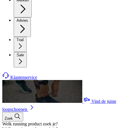
Merken
Advies
Trail
Sale
Klantenservice
Vind de juiste
loopschoenen
Zoek
Welk running product zoek je?