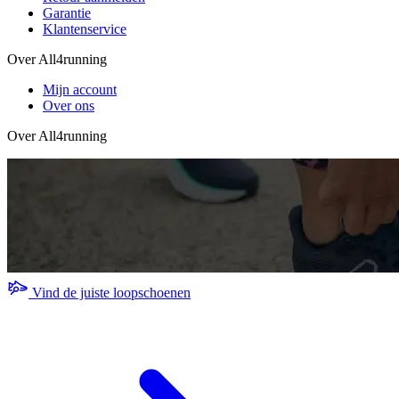
Garantie
Klantenservice
Over All4running
Mijn account
Over ons
Over All4running
Vind de juiste loopschoenen