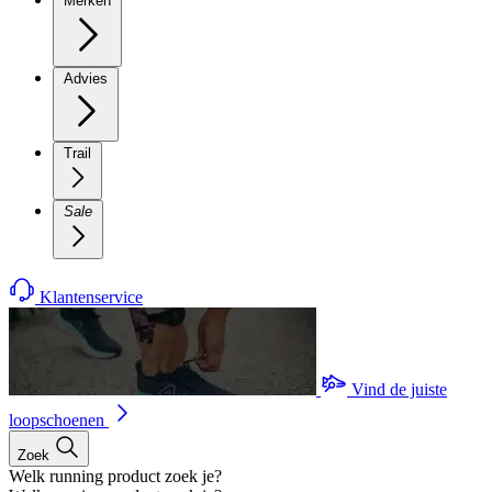
Merken
Advies
Trail
Sale
Klantenservice
Vind de juiste
loopschoenen
Zoek
Welk running product zoek je?