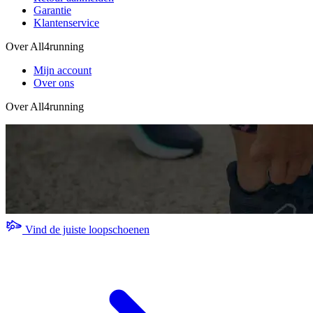
Garantie
Klantenservice
Over All4running
Mijn account
Over ons
Over All4running
Vind de juiste loopschoenen