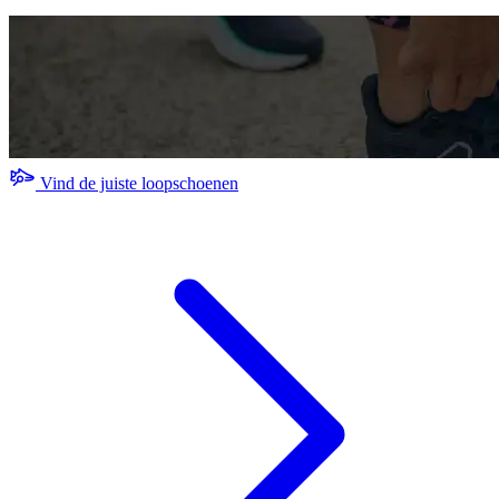
Vind de juiste loopschoenen