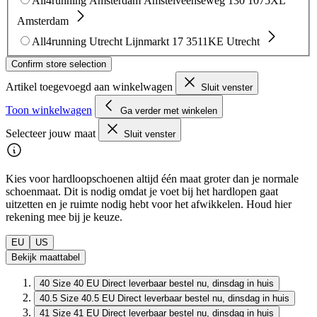
All4running Amsterdam
Amstelveenseweg 130
1075XL
Amsterdam
All4running Utrecht
Lijnmarkt 17
3511KE Utrecht
Confirm store selection
Artikel toegevoegd aan winkelwagen
Sluit venster
Toon winkelwagen
Ga verder met winkelen
Selecteer jouw maat
Sluit venster
Kies voor hardloopschoenen altijd één maat groter dan je normale
schoenmaat. Dit is nodig omdat je voet bij het hardlopen gaat
uitzetten en je ruimte nodig hebt voor het afwikkelen. Houd hier
rekening mee bij je keuze.
EU
US
Bekijk maattabel
40
Size 40 EU
Direct leverbaar
bestel nu, dinsdag in huis
40.5
Size 40.5 EU
Direct leverbaar
bestel nu, dinsdag in huis
41
Size 41 EU
Direct leverbaar
bestel nu, dinsdag in huis