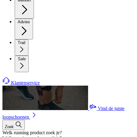
Merken
Advies
Trail
Sale
Klantenservice
Vind de juiste
loopschoenen
Zoek
Welk running product zoek je?