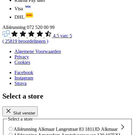
Klarna Pay later
Visa
DHL
All4running
072 520 00 99
4.5
van:
5
(
25819
beoordelingen
)
Algemene Voorwaarden
Privacy
Cookies
Facebook
Instagram
Strava
Select a store
Sluit venster
Select a store
All4running Alkmaar
Langestraat 83
1811JD Alkmaar