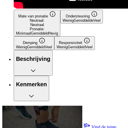
Mate van pronatie
Ondersteuning
Neutraal:
Weinig
Gemiddelde
Veel
Neutraal
Pronatie:
Minimaal
Gemiddeld
Hevig
Demping
Responsiviteit
Weinig
Gemiddeld
Veel
Weinig
Gemiddeld
Veel
Beschrijving
Kenmerken
Vind de juiste