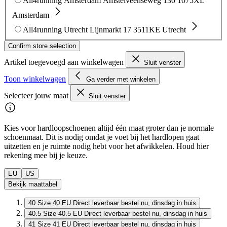
All4running Amsterdam
Amstelveenseweg 130
1075XL
Amsterdam
All4running Utrecht
Lijnmarkt 17
3511KE Utrecht
Confirm store selection
Artikel toegevoegd aan winkelwagen
Sluit venster
Toon winkelwagen
Ga verder met winkelen
Selecteer jouw maat
Sluit venster
Kies voor hardloopschoenen altijd één maat groter dan je normale
schoenmaat. Dit is nodig omdat je voet bij het hardlopen gaat
uitzetten en je ruimte nodig hebt voor het afwikkelen. Houd hier
rekening mee bij je keuze.
EU
US
Bekijk maattabel
40
Size 40 EU
Direct leverbaar
bestel nu, dinsdag in huis
40.5
Size 40.5 EU
Direct leverbaar
bestel nu, dinsdag in huis
41
Size 41 EU
Direct leverbaar
bestel nu, dinsdag in huis