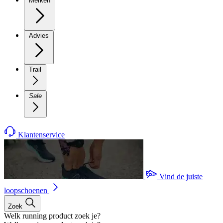
Merken
Advies
Trail
Sale
Klantenservice
Vind de juiste
loopschoenen
Zoek
Welk running product zoek je?