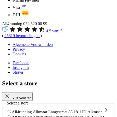
Klarna Pay later
Visa
DHL
All4running
072 520 00 99
4.5
van:
5
(
25819
beoordelingen
)
Algemene Voorwaarden
Privacy
Cookies
Facebook
Instagram
Strava
Select a store
Sluit venster
Select a store
All4running Alkmaar
Langestraat 83
1811JD Alkmaar