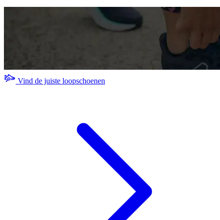
Vind de juiste loopschoenen