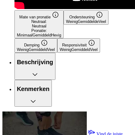
Mate van pronatie
Ondersteuning
Neutraal:
Weinig
Gemiddelde
Veel
Neutraal
Pronatie:
Minimaal
Gemiddeld
Hevig
Demping
Responsiviteit
Weinig
Gemiddeld
Veel
Weinig
Gemiddeld
Veel
Beschrijving
Kenmerken
Vind de juiste