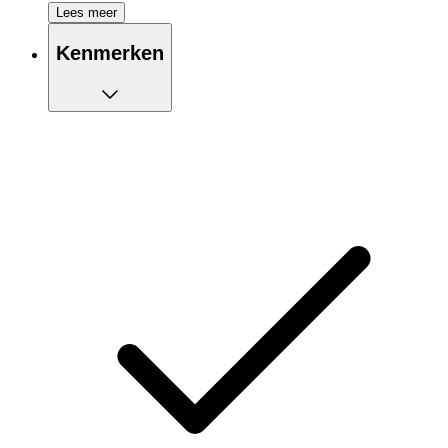
Performance hardloopsokken
Lees meer
Ademend en gemaakt van lichtgewicht stof
Sokhoogte: net onder de kuit
Kenmerken
1-pack