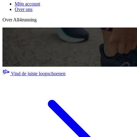
Mijn account
Over ons
Over All4running
Vind de juiste loopschoenen