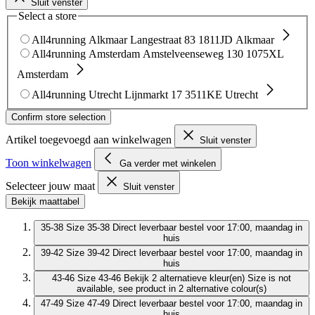
Sluit venster
Select a store
All4running Alkmaar
Langestraat 83
1811JD Alkmaar
All4running Amsterdam
Amstelveenseweg 130
1075XL
Amsterdam
All4running Utrecht
Lijnmarkt 17
3511KE Utrecht
Confirm store selection
Artikel toegevoegd aan winkelwagen
Sluit venster
Toon winkelwagen
Ga verder met winkelen
Selecteer jouw maat
Sluit venster
Bekijk maattabel
35-38
Size 35-38
Direct leverbaar
bestel voor 17:00, maandag in
huis
39-42
Size 39-42
Direct leverbaar
bestel voor 17:00, maandag in
huis
43-46
Size 43-46
Bekijk 2 alternatieve kleur(en)
Size is not
available, see product in 2 alternative colour(s)
47-49
Size 47-49
Direct leverbaar
bestel voor 17:00, maandag in
huis