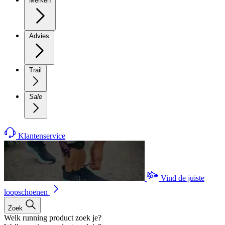
Merken
Advies
Trail
Sale
Klantenservice
Vind de juiste
loopschoenen
Zoek
Welk running product zoek je?