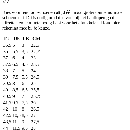
Kies voor hardloopschoenen altijd één maat groter dan je normale
schoenmaat. Dit is nodig omdat je voet bij het hardlopen gaat
uitzetten en je ruimte nodig hebt voor het afwikkelen. Houd hier
rekening mee bij je keuze.
EU
US
UK
CM
35,5
5
3
22,5
36
5,5
3,5
22,75
37
6
4
23
37,5
6,5
4,5
23,5
38
7
5
24
39
7,5
5,5
24,5
39,5
8
6
25
40
8,5
6,5
25,5
40,5
9
7
25,75
41,5
9,5
7,5
26
42
10
8
26,5
42,5
10,5
8,5
27
43,5
11
9
27,5
44
11,5
9,5
28