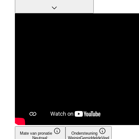
Mate van pronatie
Ondersteuning
Neutraal:
Weinig
Gemiddelde
Veel