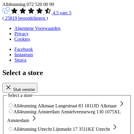
All4running
072 520 00 99
4.5
van:
5
(
25819
beoordelingen
)
Algemene Voorwaarden
Privacy
Cookies
Facebook
Instagram
Strava
Select a store
Sluit venster
Select a store
All4running Alkmaar
Langestraat 83
1811JD Alkmaar
All4running Amsterdam
Amstelveenseweg 130
1075XL
Amsterdam
All4running Utrecht
Lijnmarkt 17
3511KE Utrecht