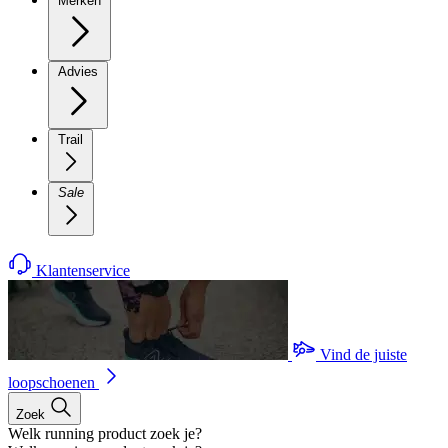
Merken
Advies
Trail
Sale
Klantenservice
Vind de juiste
loopschoenen
Zoek
Welk running product zoek je?