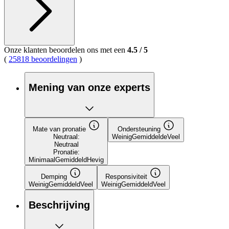
Onze klanten beoordelen ons met een
4.5
/
5
(
25818 beoordelingen
)
Mening van onze experts
Mate van pronatie
Ondersteuning
Neutraal:
Weinig
Gemiddelde
Veel
Neutraal
Pronatie:
Minimaal
Gemiddeld
Hevig
Demping
Responsiviteit
Weinig
Gemiddeld
Veel
Weinig
Gemiddeld
Veel
Beschrijving