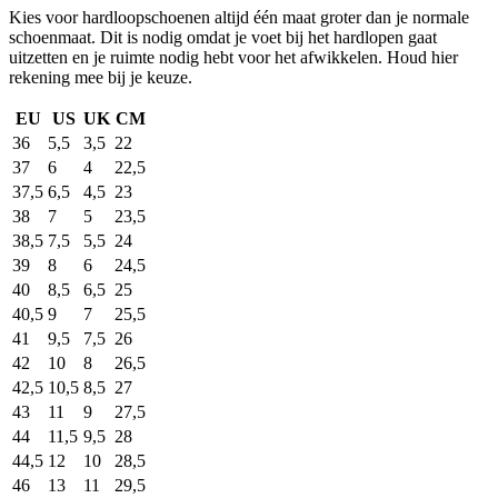
Kies voor hardloopschoenen altijd één maat groter dan je normale
schoenmaat. Dit is nodig omdat je voet bij het hardlopen gaat
uitzetten en je ruimte nodig hebt voor het afwikkelen. Houd hier
rekening mee bij je keuze.
EU
US
UK
CM
36
5,5
3,5
22
37
6
4
22,5
37,5
6,5
4,5
23
38
7
5
23,5
38,5
7,5
5,5
24
39
8
6
24,5
40
8,5
6,5
25
40,5
9
7
25,5
41
9,5
7,5
26
42
10
8
26,5
42,5
10,5
8,5
27
43
11
9
27,5
44
11,5
9,5
28
44,5
12
10
28,5
46
13
11
29,5