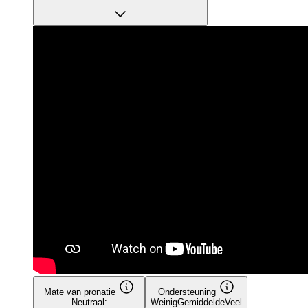
Mate van pronatie
Ondersteuning
Neutraal:
Weinig
Gemiddelde
Veel