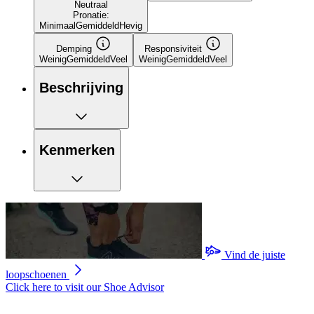
Neutraal
Pronatie:
Minimaal
Gemiddeld
Hevig
Demping
Responsiviteit
Weinig
Gemiddeld
Veel
Weinig
Gemiddeld
Veel
Beschrijving
Kenmerken
Vind de juiste
loopschoenen
Click here to visit our
Shoe Advisor