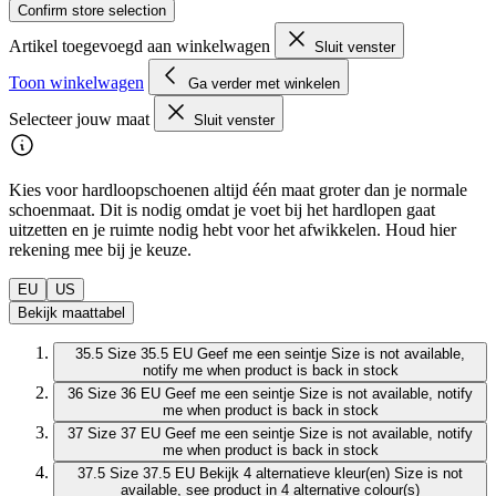
Confirm store selection
Artikel toegevoegd aan winkelwagen
Sluit venster
Toon winkelwagen
Ga verder met winkelen
Selecteer jouw maat
Sluit venster
Kies voor hardloopschoenen altijd één maat groter dan je normale
schoenmaat. Dit is nodig omdat je voet bij het hardlopen gaat
uitzetten en je ruimte nodig hebt voor het afwikkelen. Houd hier
rekening mee bij je keuze.
EU
US
Bekijk maattabel
35.5
Size 35.5 EU
Geef me een seintje
Size is not available,
notify me when product is back in stock
36
Size 36 EU
Geef me een seintje
Size is not available, notify
me when product is back in stock
37
Size 37 EU
Geef me een seintje
Size is not available, notify
me when product is back in stock
37.5
Size 37.5 EU
Bekijk 4 alternatieve kleur(en)
Size is not
available, see product in 4 alternative colour(s)