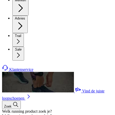
Merken
Advies
Trail
Sale
Klantenservice
Vind de juiste
loopschoenen
Zoek
Welk running product zoek je?