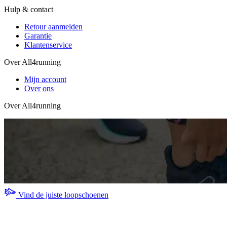
Hulp & contact
Retour aanmelden
Garantie
Klantenservice
Over All4running
Mijn account
Over ons
Over All4running
Vind de juiste loopschoenen