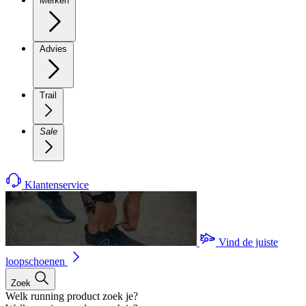
Merken
Advies
Trail
Sale
Klantenservice
Vind de juiste
loopschoenen
Zoek
Welk running product zoek je?