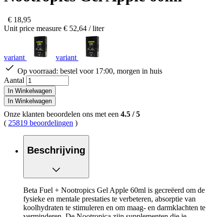
€ 18,95
Unit price measure
€ 52,64
/ liter
variant
variant
Op voorraad:
bestel voor 17:00, morgen in huis
Aantal
In Winkelwagen
In Winkelwagen
Onze klanten beoordelen ons met een
4.5
/
5
(
25819 beoordelingen
)
Beschrijving
Beta Fuel + Nootropics Gel Apple 60ml is gecreëerd om de
fysieke en mentale prestaties te verbeteren, absorptie van
koolhydraten te stimuleren en om maag- en darmklachten te
verminderen. De Nootropica zijn supplementen die je