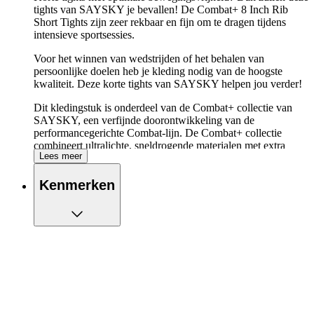
tights van SAYSKY je bevallen! De Combat+ 8 Inch Rib
Short Tights zijn zeer rekbaar en fijn om te dragen tijdens
intensieve sportsessies.
Voor het winnen van wedstrijden of het behalen van
persoonlijke doelen heb je kleding nodig van de hoogste
kwaliteit. Deze korte tights van SAYSKY helpen jou verder!
Dit kledingstuk is onderdeel van de Combat+ collectie van
SAYSKY, een verfijnde doorontwikkeling van de
performancegerichte Combat-lijn. De Combat+ collectie
combineert ultralichte, sneldrogende materialen met extra
Lees meer
ventilatie, bewegingsvrijheid en ondersteuning, waardoor je
nog comfortabeler en efficiënter kunt presteren tijdens
Kenmerken
trainingen en wedstrijden.
De belangrijkste eigenschappen van de
SAYSKY Combat+ 8 Inch Rib Short Tights op
een rijtje:
Dé tight voor optimale bewegingsvrijheid
Ervaar ultieme bewegingsvrijheid en ventilatie met deze
hardloopshort
Twee zijzakken, om je kleinere benodigdheden in op te