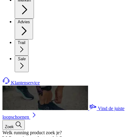
Merken
Advies
Trail
Sale
Klantenservice
Vind de juiste
loopschoenen
Zoek
Welk running product zoek je?