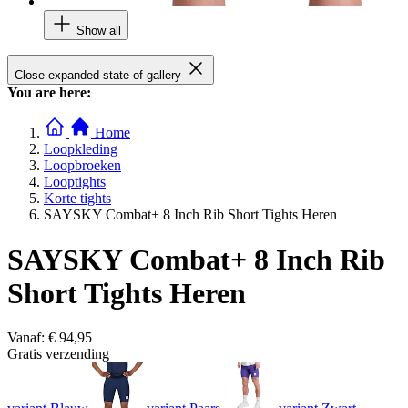
Show all
Close expanded state of gallery
You are here:
Home
Loopkleding
Loopbroeken
Looptights
Korte tights
SAYSKY Combat+ 8 Inch Rib Short Tights Heren
SAYSKY Combat+ 8 Inch Rib
Short Tights Heren
Vanaf:
€ 94,95
Gratis verzending