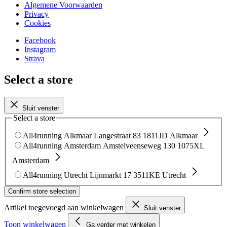
Algemene Voorwaarden
Privacy
Cookies
Facebook
Instagram
Strava
Select a store
Sluit venster
Select a store
All4running Alkmaar
Langestraat 83
1811JD Alkmaar
All4running Amsterdam
Amstelveenseweg 130
1075XL
Amsterdam
All4running Utrecht
Lijnmarkt 17
3511KE Utrecht
Confirm store selection
Artikel toegevoegd aan winkelwagen
Sluit venster
Toon winkelwagen
Ga verder met winkelen