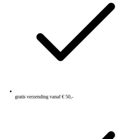
bergen
Eén achterzak met rits, om je sleutels en gels in mee te
nemen
Elastische tailleband voor extra comfort en een
persoonlijke pasvorm
Binnenbeenlengte: 8 Inch = ca 20 cm
gratis verzending vanaf € 50,-