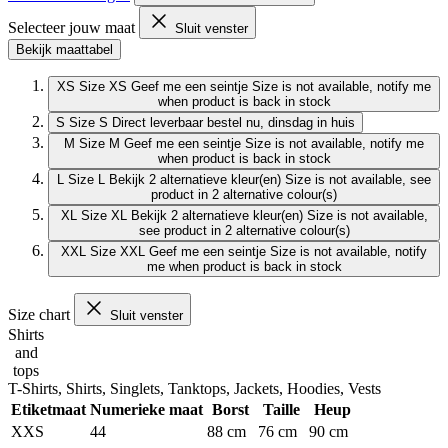
Selecteer jouw maat
Sluit venster
Bekijk maattabel
XS
Size XS
Geef me een seintje
Size is not available, notify me
when product is back in stock
S
Size S
Direct leverbaar
bestel nu, dinsdag in huis
M
Size M
Geef me een seintje
Size is not available, notify me
when product is back in stock
L
Size L
Bekijk 2 alternatieve kleur(en)
Size is not available, see
product in 2 alternative colour(s)
XL
Size XL
Bekijk 2 alternatieve kleur(en)
Size is not available,
see product in 2 alternative colour(s)
XXL
Size XXL
Geef me een seintje
Size is not available, notify
me when product is back in stock
Size chart
Sluit venster
Shirts
and
tops
T-Shirts, Shirts, Singlets, Tanktops, Jackets, Hoodies, Vests
Etiketmaat
Numerieke maat
Borst
Taille
Heup
XXS
44
88 cm
76 cm
90 cm