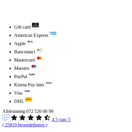
Gift card
American Express
Apple
Bancontact
Mastercard
Maestro
PayPal
Klarna Pay later
Visa
DHL
All4running
072 520 00 99
4.5
van:
5
(
25819
beoordelingen
)