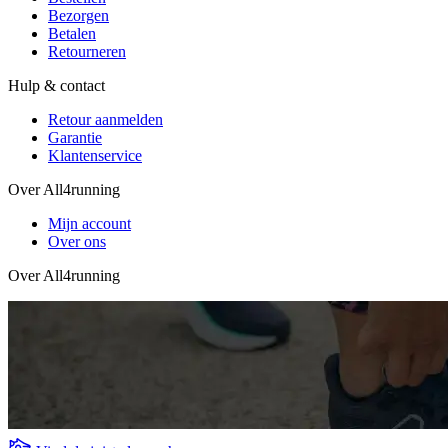
Bezorgen
Betalen
Retourneren
Hulp & contact
Retour aanmelden
Garantie
Klantenservice
Over All4running
Mijn account
Over ons
Over All4running