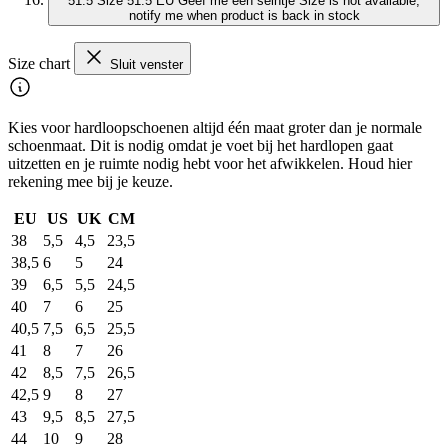
51.5
Size 51.5 EU
Geef me een seintje
Size is not available,
notify me when product is back in stock
Size chart
Sluit venster
Kies voor hardloopschoenen altijd één maat groter dan je normale
schoenmaat. Dit is nodig omdat je voet bij het hardlopen gaat
uitzetten en je ruimte nodig hebt voor het afwikkelen. Houd hier
rekening mee bij je keuze.
EU
US
UK
CM
38
5,5
4,5
23,5
38,5
6
5
24
39
6,5
5,5
24,5
40
7
6
25
40,5
7,5
6,5
25,5
41
8
7
26
42
8,5
7,5
26,5
42,5
9
8
27
43
9,5
8,5
27,5
44
10
9
28