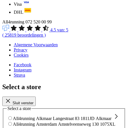
Visa
DHL
All4running
072 520 00 99
4.5
van:
5
(
25819
beoordelingen
)
Algemene Voorwaarden
Privacy
Cookies
Facebook
Instagram
Strava
Select a store
Sluit venster
Select a store
All4running Alkmaar
Langestraat 83
1811JD Alkmaar
All4running Amsterdam
Amstelveenseweg 130
1075XL