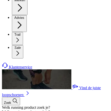
Merken
Advies
Trail
Sale
Klantenservice
Vind de juiste
loopschoenen
Zoek
Welk running product zoek je?