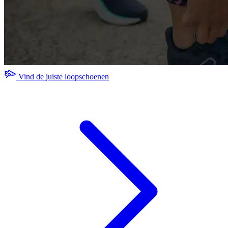
Vind de juiste loopschoenen