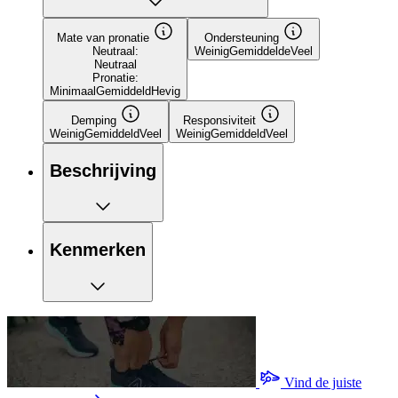
Mate van pronatie
Ondersteuning
Neutraal:
Weinig
Gemiddelde
Veel
Neutraal
Pronatie:
Minimaal
Gemiddeld
Hevig
Demping
Responsiviteit
Weinig
Gemiddeld
Veel
Weinig
Gemiddeld
Veel
Beschrijving
Kenmerken
Vind de juiste