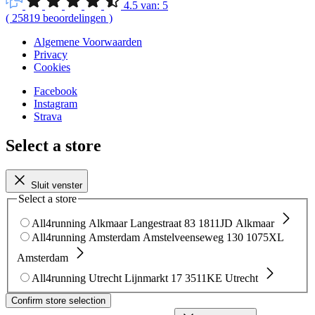
4.5
van:
5
(
25819
beoordelingen
)
Algemene Voorwaarden
Privacy
Cookies
Facebook
Instagram
Strava
Select a store
Sluit venster
Select a store
All4running Alkmaar
Langestraat 83
1811JD Alkmaar
All4running Amsterdam
Amstelveenseweg 130
1075XL
Amsterdam
All4running Utrecht
Lijnmarkt 17
3511KE Utrecht
Confirm store selection