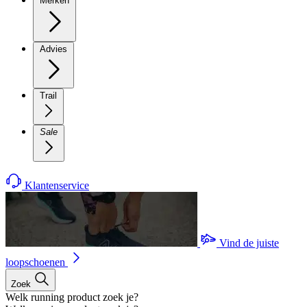
Merken
Advies
Trail
Sale
Klantenservice
Vind de juiste
loopschoenen
Zoek
Welk running product zoek je?