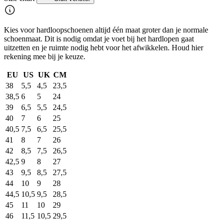
Kies voor hardloopschoenen altijd één maat groter dan je normale
schoenmaat. Dit is nodig omdat je voet bij het hardlopen gaat
uitzetten en je ruimte nodig hebt voor het afwikkelen. Houd hier
rekening mee bij je keuze.
EU
US
UK
CM
38
5,5
4,5
23,5
38,5
6
5
24
39
6,5
5,5
24,5
40
7
6
25
40,5
7,5
6,5
25,5
41
8
7
26
42
8,5
7,5
26,5
42,5
9
8
27
43
9,5
8,5
27,5
44
10
9
28
44,5
10,5
9,5
28,5
45
11
10
29
46
11,5
10,5
29,5