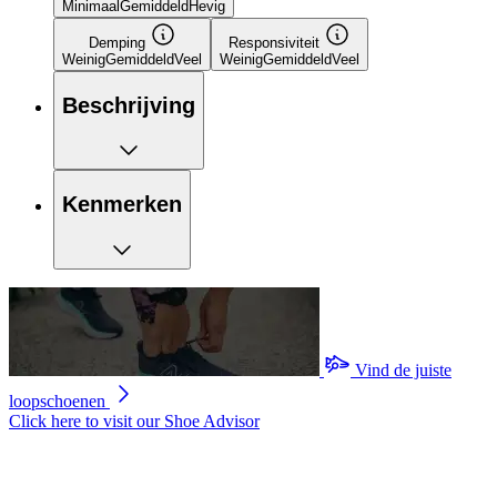
Minimaal
Gemiddeld
Hevig
Demping
Responsiviteit
Weinig
Gemiddeld
Veel
Weinig
Gemiddeld
Veel
Beschrijving
Kenmerken
Vind de juiste
loopschoenen
Click here to visit our
Shoe Advisor