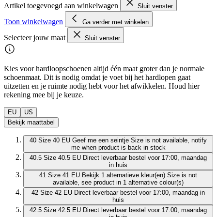
Artikel toegevoegd aan winkelwagen
Sluit venster
Toon winkelwagen
Ga verder met winkelen
Selecteer jouw maat
Sluit venster
Kies voor hardloopschoenen altijd één maat groter dan je normale
schoenmaat. Dit is nodig omdat je voet bij het hardlopen gaat
uitzetten en je ruimte nodig hebt voor het afwikkelen. Houd hier
rekening mee bij je keuze.
EU
US
Bekijk maattabel
40
Size 40 EU
Geef me een seintje
Size is not available, notify
me when product is back in stock
40.5
Size 40.5 EU
Direct leverbaar
bestel voor 17:00, maandag
in huis
41
Size 41 EU
Bekijk 1 alternatieve kleur(en)
Size is not
available, see product in 1 alternative colour(s)
42
Size 42 EU
Direct leverbaar
bestel voor 17:00, maandag in
huis
42.5
Size 42.5 EU
Direct leverbaar
bestel voor 17:00, maandag