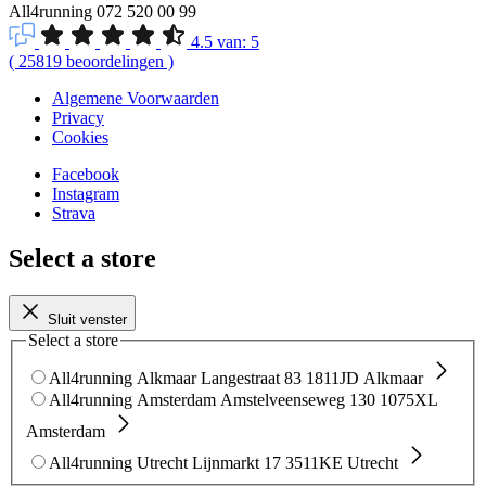
All4running
072 520 00 99
4.5
van:
5
(
25819
beoordelingen
)
Algemene Voorwaarden
Privacy
Cookies
Facebook
Instagram
Strava
Select a store
Sluit venster
Select a store
All4running Alkmaar
Langestraat 83
1811JD Alkmaar
All4running Amsterdam
Amstelveenseweg 130
1075XL
Amsterdam
All4running Utrecht
Lijnmarkt 17
3511KE Utrecht