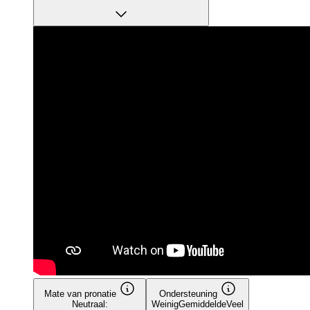
Mate van pronatie
Ondersteuning
Neutraal:
Weinig
Gemiddelde
Veel