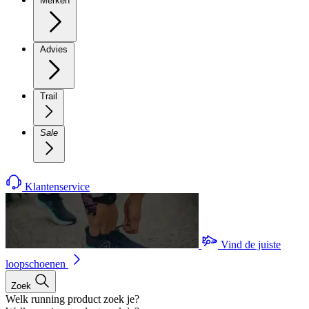
Merken
Advies
Trail
Sale
Klantenservice
Vind de juiste
loopschoenen
Zoek
Welk running product zoek je?