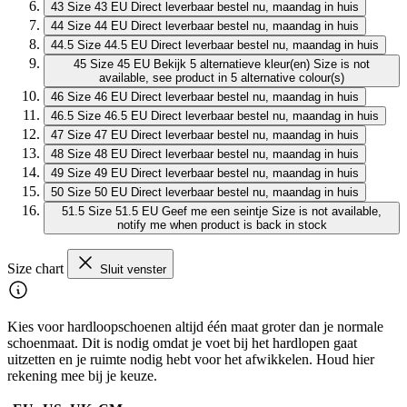
43
Size 43 EU
Direct leverbaar
bestel nu, maandag in huis
44
Size 44 EU
Direct leverbaar
bestel nu, maandag in huis
44.5
Size 44.5 EU
Direct leverbaar
bestel nu, maandag in huis
45
Size 45 EU
Bekijk 5 alternatieve kleur(en)
Size is not
available, see product in 5 alternative colour(s)
46
Size 46 EU
Direct leverbaar
bestel nu, maandag in huis
46.5
Size 46.5 EU
Direct leverbaar
bestel nu, maandag in huis
47
Size 47 EU
Direct leverbaar
bestel nu, maandag in huis
48
Size 48 EU
Direct leverbaar
bestel nu, maandag in huis
49
Size 49 EU
Direct leverbaar
bestel nu, maandag in huis
50
Size 50 EU
Direct leverbaar
bestel nu, maandag in huis
51.5
Size 51.5 EU
Geef me een seintje
Size is not available,
notify me when product is back in stock
Size chart
Sluit venster
Kies voor hardloopschoenen altijd één maat groter dan je normale
schoenmaat. Dit is nodig omdat je voet bij het hardlopen gaat
uitzetten en je ruimte nodig hebt voor het afwikkelen. Houd hier
rekening mee bij je keuze.