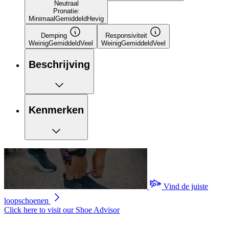
Neutraal
Pronatie:
Minimaal
Gemiddeld
Hevig
Demping
Responsiviteit
Weinig
Gemiddeld
Veel
Weinig
Gemiddeld
Veel
Beschrijving
Kenmerken
Vind de juiste
loopschoenen
Click here to visit our
Shoe Advisor