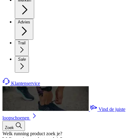
Merken
Advies
Trail
Sale
Klantenservice
Vind de juiste
loopschoenen
Zoek
Welk running product zoek je?