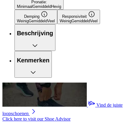
Pronatie:
Minimaal
Gemiddeld
Hevig
Demping
Responsiviteit
Weinig
Gemiddeld
Veel
Weinig
Gemiddeld
Veel
Beschrijving
Kenmerken
Vind de juiste
loopschoenen
Click here to visit our
Shoe Advisor