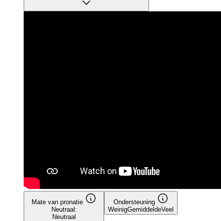
Mate van pronatie
Ondersteuning
Neutraal:
Weinig
Gemiddelde
Veel
Neutraal