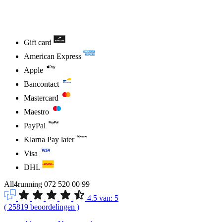
Gift card
American Express
Apple
Bancontact
Mastercard
Maestro
PayPal
Klarna Pay later
Visa
DHL
All4running
072 520 00 99
4.5
van:
5
(
25819
beoordelingen
)