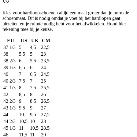
Kies voor hardloopschoenen altijd één maat groter dan je normale
schoenmaat. Dit is nodig omdat je voet bij het hardlopen gaat
uitzetten en je ruimte nodig hebt voor het afwikkelen. Houd hier
rekening mee bij je keuze.
EU
US
UK
CM
37 1/3
5
4,5
22,5
38
5,5
5
23
38 2/3
6
5,5
23,5
39 1/3
6,5
6
24
40
7
6,5
24,5
40 2/3
7,5
7
25
41 1/3
8
7,5
25,5
42
8,5
8
26
42 2/3
9
8,5
26,5
43 1/3
9,5
9
27
44
10
9,5
27,5
44 2/3
10,5
10
28
45 1/3
11
10,5
28,5
46
11,5
11
29