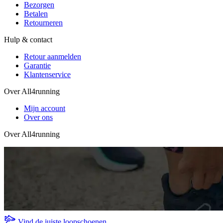
Bezorgen
Betalen
Retourneren
Hulp & contact
Retour aanmelden
Garantie
Klantenservice
Over All4running
Mijn account
Over ons
Over All4running
Vind de juiste loopschoenen