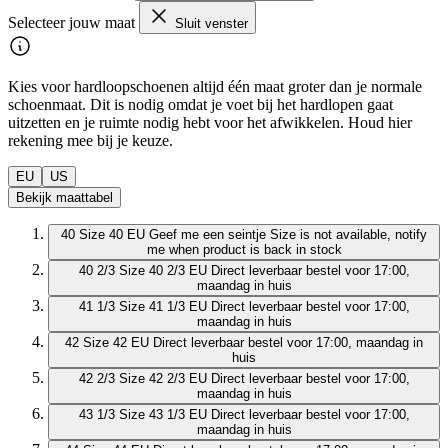
Selecteer jouw maat
Sluit venster
Kies voor hardloopschoenen altijd één maat groter dan je normale
schoenmaat. Dit is nodig omdat je voet bij het hardlopen gaat
uitzetten en je ruimte nodig hebt voor het afwikkelen. Houd hier
rekening mee bij je keuze.
EU
US
Bekijk maattabel
40
Size 40 EU
Geef me een seintje
Size is not available, notify
me when product is back in stock
40 2/3
Size 40 2/3 EU
Direct leverbaar
bestel voor 17:00,
maandag in huis
41 1/3
Size 41 1/3 EU
Direct leverbaar
bestel voor 17:00,
maandag in huis
42
Size 42 EU
Direct leverbaar
bestel voor 17:00, maandag in
huis
42 2/3
Size 42 2/3 EU
Direct leverbaar
bestel voor 17:00,
maandag in huis
43 1/3
Size 43 1/3 EU
Direct leverbaar
bestel voor 17:00,
maandag in huis