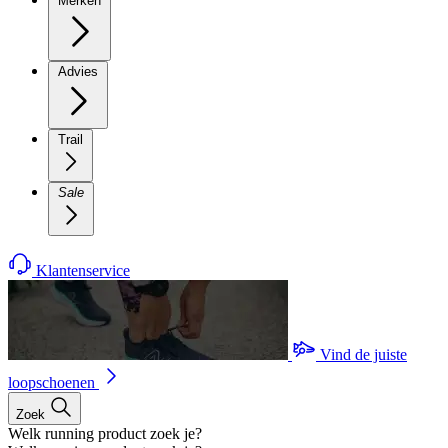
Merken
Advies
Trail
Sale
Klantenservice
Vind de juiste
loopschoenen
Zoek
Welk running product zoek je?