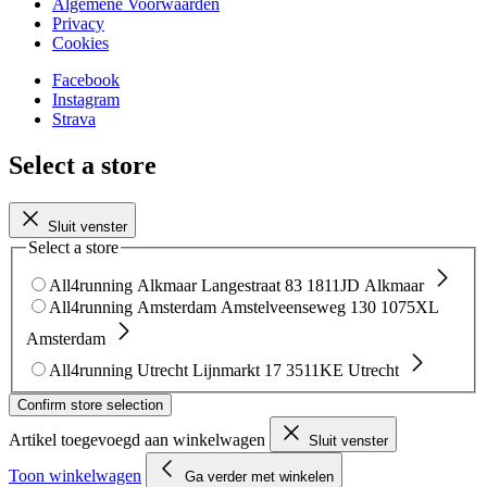
Algemene Voorwaarden
Privacy
Cookies
Facebook
Instagram
Strava
Select a store
Sluit venster
Select a store
All4running Alkmaar
Langestraat 83
1811JD Alkmaar
All4running Amsterdam
Amstelveenseweg 130
1075XL
Amsterdam
All4running Utrecht
Lijnmarkt 17
3511KE Utrecht
Confirm store selection
Artikel toegevoegd aan winkelwagen
Sluit venster
Toon winkelwagen
Ga verder met winkelen