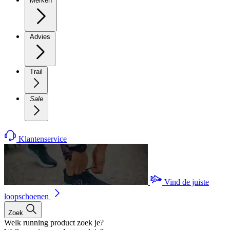
Merken
Advies
Trail
Sale
Klantenservice
Vind de juiste
loopschoenen
Zoek
Welk running product zoek je?