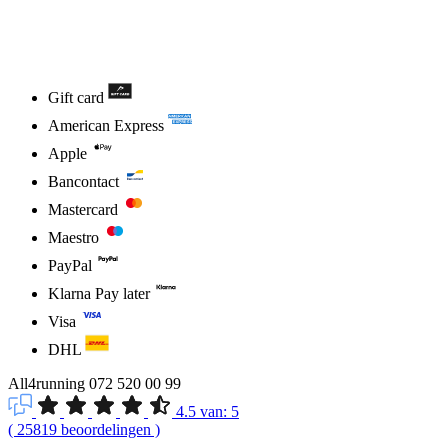
Gift card
American Express
Apple
Bancontact
Mastercard
Maestro
PayPal
Klarna Pay later
Visa
DHL
All4running
072 520 00 99
4.5
van:
5
(
25819
beoordelingen
)