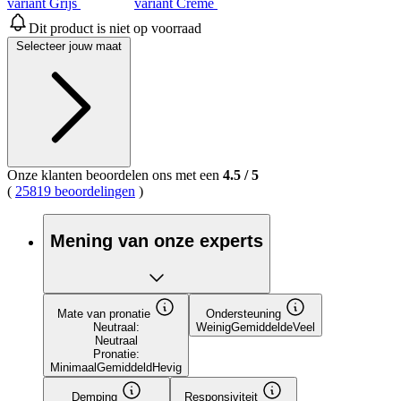
variant Grijs
variant Creme
Dit product is niet op voorraad
Selecteer jouw maat
Onze klanten beoordelen ons met een
4.5
/
5
(
25819 beoordelingen
)
Mening van onze experts
Mate van pronatie
Ondersteuning
Neutraal:
Weinig
Gemiddelde
Veel
Neutraal
Pronatie:
Minimaal
Gemiddeld
Hevig
Demping
Responsiviteit