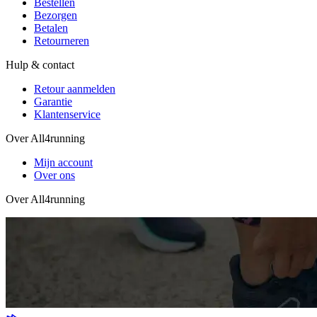
Bestellen
Bezorgen
Betalen
Retourneren
Hulp & contact
Retour aanmelden
Garantie
Klantenservice
Over All4running
Mijn account
Over ons
Over All4running