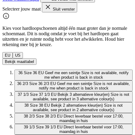
Selecteer jouw maat
Sluit venster
Kies voor hardloopschoenen altijd één maat groter dan je normale
schoenmaat. Dit is nodig omdat je voet bij het hardlopen gaat
uitzetten en je ruimte nodig hebt voor het afwikkelen. Houd hier
rekening mee bij je keuze.
EU
US
Bekijk maattabel
36
Size 36 EU
Geef me een seintje
Size is not available, notify
me when product is back in stock
36 2/3
Size 36 2/3 EU
Geef me een seintje
Size is not available,
notify me when product is back in stock
37 1/3
Size 37 1/3 EU
Bekijk 3 alternatieve kleur(en)
Size is not
available, see product in 3 alternative colour(s)
38
Size 38 EU
Bekijk 2 alternatieve kleur(en)
Size is not
available, see product in 2 alternative colour(s)
38 2/3
Size 38 2/3 EU
Direct leverbaar
bestel voor 17:00,
maandag in huis
39 1/3
Size 39 1/3 EU
Direct leverbaar
bestel voor 17:00,
maandag in huis