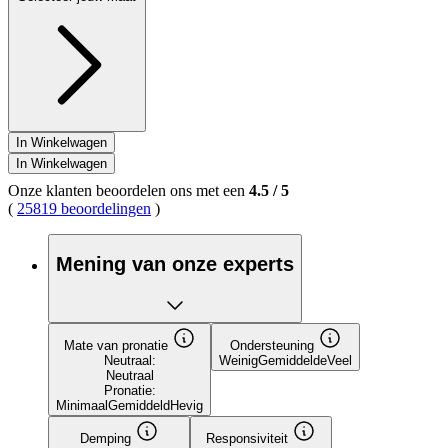
In Winkelwagen
In Winkelwagen
Onze klanten beoordelen ons met een
4.5
/
5
(
25819 beoordelingen
)
Mening van onze experts
Mate van pronatie
Ondersteuning
Neutraal:
Weinig
Gemiddelde
Veel
Neutraal
Pronatie:
Minimaal
Gemiddeld
Hevig
Demping
Responsiviteit