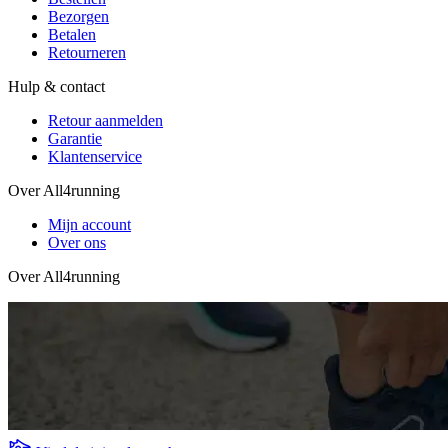
Bezorgen
Betalen
Retourneren
Hulp & contact
Retour aanmelden
Garantie
Klantenservice
Over All4running
Mijn account
Over ons
Over All4running