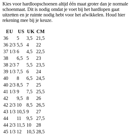
Kies voor hardloopschoenen altijd één maat groter dan je normale
schoenmaat. Dit is nodig omdat je voet bij het hardlopen gaat
uitzetten en je ruimte nodig hebt voor het afwikkelen. Houd hier
rekening mee bij je keuze.
EU
US
UK
CM
36
5
3,5
21,5
36 2/3
5,5
4
22
37 1/3
6
4,5
22,5
38
6,5
5
23
38 2/3
7
5,5
23,5
39 1/3
7,5
6
24
40
8
6,5
24,5
40 2/3
8,5
7
25
41 1/3
9
7,5
25,5
42
9,5
8
26
42 2/3
10
8,5
26,5
43 1/3
10,5
9
27
44
11
9,5
27,5
44 2/3
11,5
10
28
45 1/3
12
10,5
28,5