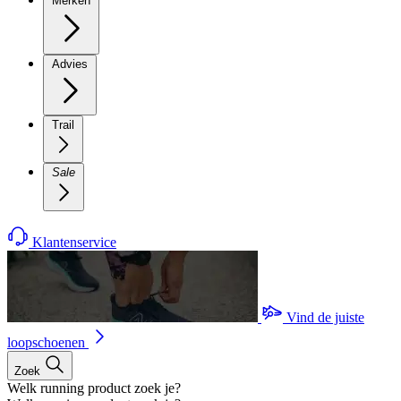
Merken
Advies
Trail
Sale
Klantenservice
Vind de juiste
loopschoenen
Zoek
Welk running product zoek je?