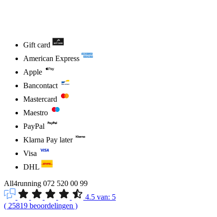
Gift card
American Express
Apple
Bancontact
Mastercard
Maestro
PayPal
Klarna Pay later
Visa
DHL
All4running
072 520 00 99
4.5
van:
5
(
25819
beoordelingen
)