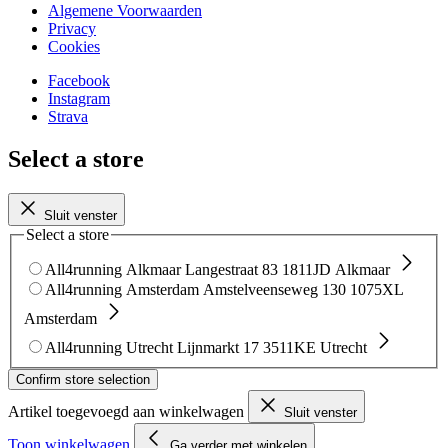
Algemene Voorwaarden
Privacy
Cookies
Facebook
Instagram
Strava
Select a store
Sluit venster
Select a store
All4running Alkmaar
Langestraat 83
1811JD Alkmaar
All4running Amsterdam
Amstelveenseweg 130
1075XL
Amsterdam
All4running Utrecht
Lijnmarkt 17
3511KE Utrecht
Confirm store selection
Artikel toegevoegd aan winkelwagen
Sluit venster
Toon winkelwagen
Ga verder met winkelen