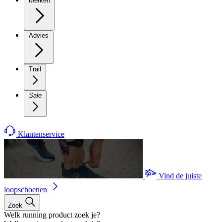
Merken
Advies
Trail
Sale
Klantenservice
Vind de juiste
loopschoenen
Zoek
Welk running product zoek je?