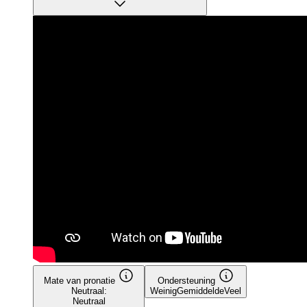
Mate van pronatie
Ondersteuning
Neutraal:
Weinig
Gemiddelde
Veel
Neutraal