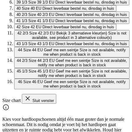
39 1/3
Size 39 1/3 EU
Direct leverbaar
bestel nu, dinsdag in huis
40
Size 40 EU
Direct leverbaar
bestel nu, dinsdag in huis
40 2/3
Size 40 2/3 EU
Direct leverbaar
bestel nu, dinsdag in huis
41 1/3
Size 41 1/3 EU
Direct leverbaar
bestel nu, dinsdag in huis
42
Size 42 EU
Direct leverbaar
bestel nu, dinsdag in huis
42 2/3
Size 42 2/3 EU
Bekijk 3 alternatieve kleur(en)
Size is not
available, see product in 3 alternative colour(s)
43 1/3
Size 43 1/3 EU
Direct leverbaar
bestel nu, dinsdag in huis
44
Size 44 EU
Geef me een seintje
Size is not available, notify
me when product is back in stock
44 2/3
Size 44 2/3 EU
Geef me een seintje
Size is not available,
notify me when product is back in stock
45 1/3
Size 45 1/3 EU
Geef me een seintje
Size is not available,
notify me when product is back in stock
46
Size 46 EU
Geef me een seintje
Size is not available, notify
me when product is back in stock
Size chart
Sluit venster
Kies voor hardloopschoenen altijd één maat groter dan je normale
schoenmaat. Dit is nodig omdat je voet bij het hardlopen gaat
uitzetten en je ruimte nodig hebt voor het afwikkelen. Houd hier