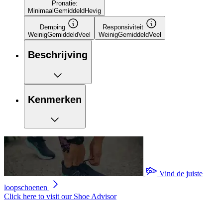
Pronatie:
Minimaal
Gemiddeld
Hevig
Demping
Responsiviteit
Weinig
Gemiddeld
Veel
Weinig
Gemiddeld
Veel
Beschrijving
Kenmerken
Vind de juiste
loopschoenen
Click here to visit our
Shoe Advisor