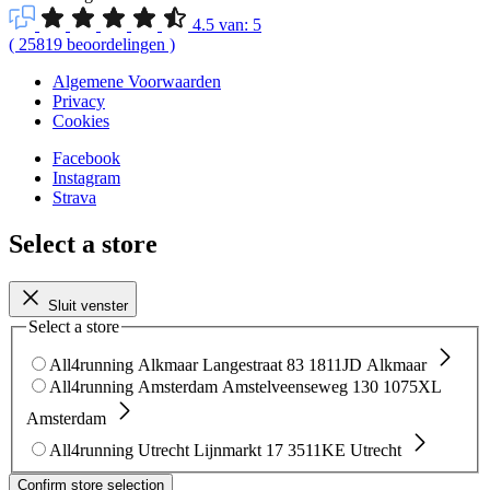
4.5
van:
5
(
25819
beoordelingen
)
Algemene Voorwaarden
Privacy
Cookies
Facebook
Instagram
Strava
Select a store
Sluit venster
Select a store
All4running Alkmaar
Langestraat 83
1811JD Alkmaar
All4running Amsterdam
Amstelveenseweg 130
1075XL
Amsterdam
All4running Utrecht
Lijnmarkt 17
3511KE Utrecht
Confirm store selection