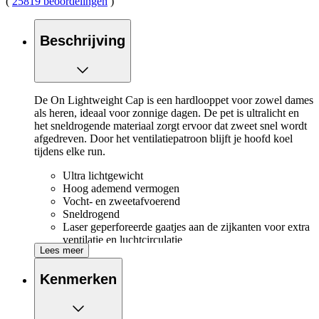
(
25819 beoordelingen
)
Beschrijving
De On Lightweight Cap is een hardlooppet voor zowel dames
als heren, ideaal voor zonnige dagen. De pet is ultralicht en
het sneldrogende materiaal zorgt ervoor dat zweet snel wordt
afgedreven. Door het ventilatiepatroon blijft je hoofd koel
tijdens elke run.
Ultra lichtgewicht
Hoog ademend vermogen
Vocht- en zweetafvoerend
Sneldrogend
Laser geperforeerde gaatjes aan de zijkanten voor extra
ventilatie en luchtcirculatie
Lees meer
Verstelbare achterkant met kliksluiting
Kenmerken