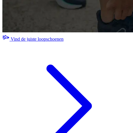
Vind de juiste loopschoenen