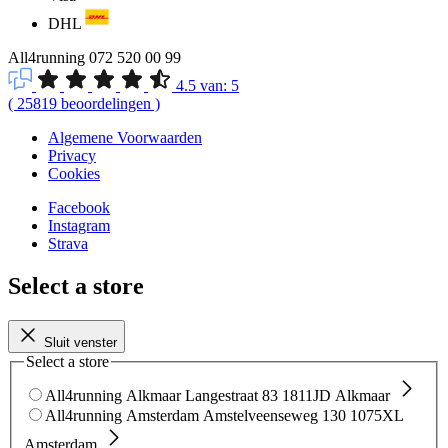
DHL
All4running
072 520 00 99
4.5
van:
5
(
25819
beoordelingen
)
Algemene Voorwaarden
Privacy
Cookies
Facebook
Instagram
Strava
Select a store
Sluit venster
Select a store
All4running Alkmaar
Langestraat 83
1811JD Alkmaar
All4running Amsterdam
Amstelveenseweg 130
1075XL
Amsterdam