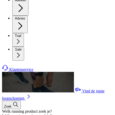
Merken
Advies
Trail
Sale
Klantenservice
Vind de juiste
loopschoenen
Zoek
Welk running product zoek je?