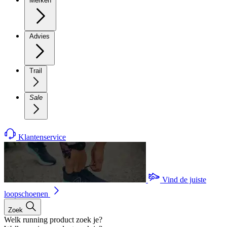
Merken
Advies
Trail
Sale
Klantenservice
Vind de juiste
loopschoenen
Zoek
Welk running product zoek je?