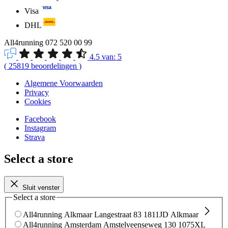
Visa
DHL
All4running
072 520 00 99
4.5
van:
5
(
25819
beoordelingen
)
Algemene Voorwaarden
Privacy
Cookies
Facebook
Instagram
Strava
Select a store
Sluit venster
Select a store
All4running Alkmaar
Langestraat 83
1811JD Alkmaar
All4running Amsterdam
Amstelveenseweg 130
1075XL