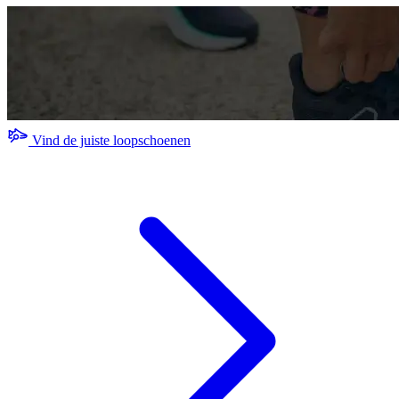
Vind de juiste loopschoenen