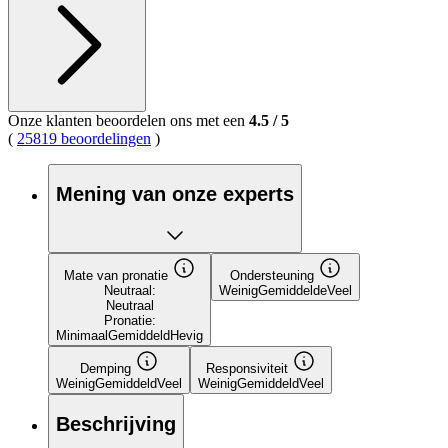
Onze klanten beoordelen ons met een
4.5
/
5
(
25819 beoordelingen
)
Mening van onze experts
Mate van pronatie
Ondersteuning
Neutraal:
Weinig
Gemiddelde
Veel
Neutraal
Pronatie:
Minimaal
Gemiddeld
Hevig
Demping
Responsiviteit
Weinig
Gemiddeld
Veel
Weinig
Gemiddeld
Veel
Beschrijving