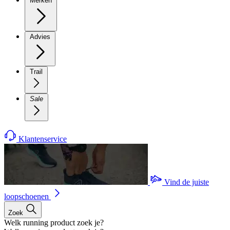
Merken
Advies
Trail
Sale
Klantenservice
Vind de juiste
loopschoenen
Zoek
Welk running product zoek je?