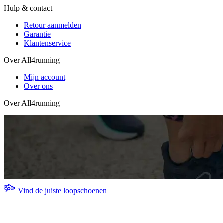
Hulp & contact
Retour aanmelden
Garantie
Klantenservice
Over All4running
Mijn account
Over ons
Over All4running
Vind de juiste loopschoenen