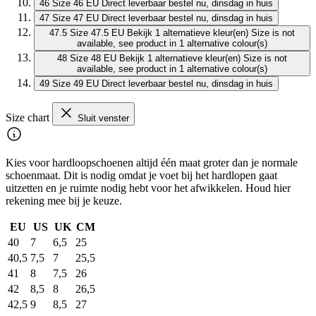
46
Size 46 EU
Direct leverbaar
bestel nu, dinsdag in huis
47
Size 47 EU
Direct leverbaar
bestel nu, dinsdag in huis
47.5
Size 47.5 EU
Bekijk 1 alternatieve kleur(en)
Size is not
available, see product in 1 alternative colour(s)
48
Size 48 EU
Bekijk 1 alternatieve kleur(en)
Size is not
available, see product in 1 alternative colour(s)
49
Size 49 EU
Direct leverbaar
bestel nu, dinsdag in huis
Size chart
Sluit venster
Kies voor hardloopschoenen altijd één maat groter dan je normale
schoenmaat. Dit is nodig omdat je voet bij het hardlopen gaat
uitzetten en je ruimte nodig hebt voor het afwikkelen. Houd hier
rekening mee bij je keuze.
EU
US
UK
CM
40
7
6,5
25
40,5
7,5
7
25,5
41
8
7,5
26
42
8,5
8
26,5
42,5
9
8,5
27