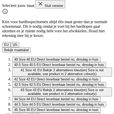
Selecteer jouw maat
Sluit venster
Kies voor hardloopschoenen altijd één maat groter dan je normale
schoenmaat. Dit is nodig omdat je voet bij het hardlopen gaat
uitzetten en je ruimte nodig hebt voor het afwikkelen. Houd hier
rekening mee bij je keuze.
EU
US
Bekijk maattabel
40
Size 40 EU
Direct leverbaar
bestel nu, dinsdag in huis
40.5
Size 40.5 EU
Direct leverbaar
bestel nu, dinsdag in huis
41
Size 41 EU
Bekijk 2 alternatieve kleur(en)
Size is not
available, see product in 2 alternative colour(s)
42
Size 42 EU
Direct leverbaar
bestel nu, dinsdag in huis
42.5
Size 42.5 EU
Direct leverbaar
bestel nu, dinsdag in huis
43
Size 43 EU
Bekijk 2 alternatieve kleur(en)
Size is not
available, see product in 2 alternative colour(s)
44
Size 44 EU
Direct leverbaar
bestel nu, dinsdag in huis
44.5
Size 44.5 EU
Direct leverbaar
bestel nu, dinsdag in huis
45
Size 45 EU
Direct leverbaar
bestel nu, dinsdag in huis