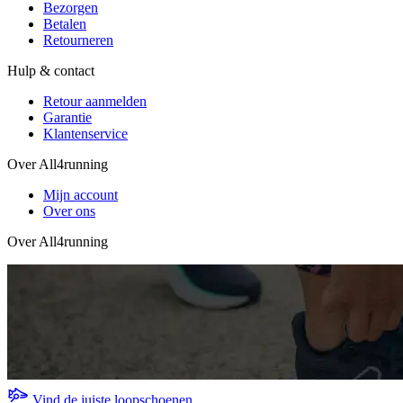
Bezorgen
Betalen
Retourneren
Hulp & contact
Retour aanmelden
Garantie
Klantenservice
Over All4running
Mijn account
Over ons
Over All4running
Vind de juiste loopschoenen