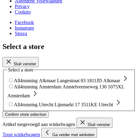
Algemene Voorwaarden
Privacy
Cookies
Facebook
Instagram
Strava
Select a store
Sluit venster
Select a store
All4running Alkmaar
Langestraat 83
1811JD Alkmaar
All4running Amsterdam
Amstelveenseweg 130
1075XL
Amsterdam
All4running Utrecht
Lijnmarkt 17
3511KE Utrecht
Confirm store selection
Artikel toegevoegd aan winkelwagen
Sluit venster
Toon winkelwagen
Ga verder met winkelen