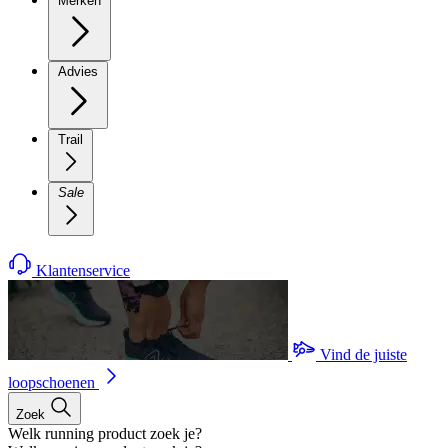
Merken
Advies
Trail
Sale
Klantenservice
Vind de juiste
loopschoenen
Zoek
Welk running product zoek je?