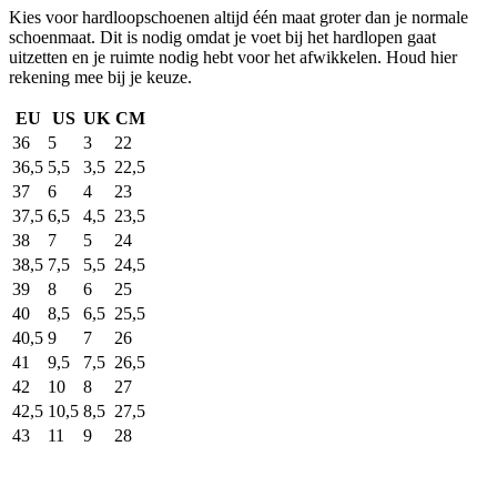
Kies voor hardloopschoenen altijd één maat groter dan je normale
schoenmaat. Dit is nodig omdat je voet bij het hardlopen gaat
uitzetten en je ruimte nodig hebt voor het afwikkelen. Houd hier
rekening mee bij je keuze.
EU
US
UK
CM
36
5
3
22
36,5
5,5
3,5
22,5
37
6
4
23
37,5
6,5
4,5
23,5
38
7
5
24
38,5
7,5
5,5
24,5
39
8
6
25
40
8,5
6,5
25,5
40,5
9
7
26
41
9,5
7,5
26,5
42
10
8
27
42,5
10,5
8,5
27,5
43
11
9
28