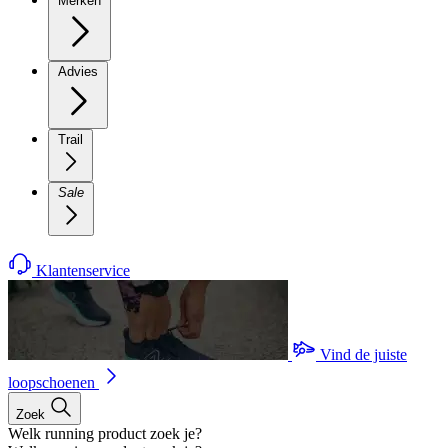
Merken
Advies
Trail
Sale
Klantenservice
Vind de juiste
loopschoenen
Zoek
Welk running product zoek je?