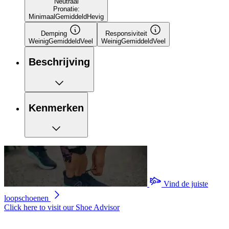
Neutraal
Pronatie:
Minimaal
Gemiddeld
Hevig
Demping
Responsiviteit
Weinig
Gemiddeld
Veel
Weinig
Gemiddeld
Veel
Beschrijving
Kenmerken
Vind de juiste
loopschoenen
Click here to visit our
Shoe Advisor