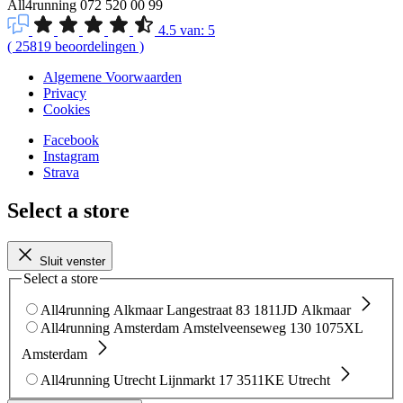
All4running
072 520 00 99
4.5
van:
5
(
25819
beoordelingen
)
Algemene Voorwaarden
Privacy
Cookies
Facebook
Instagram
Strava
Select a store
Sluit venster
Select a store
All4running Alkmaar
Langestraat 83
1811JD Alkmaar
All4running Amsterdam
Amstelveenseweg 130
1075XL
Amsterdam
All4running Utrecht
Lijnmarkt 17
3511KE Utrecht