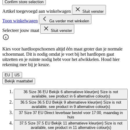
Confirm store selection
Artikel toegevoegd aan winkelwagen
Sluit venster
Toon winkelwagen
Ga verder met winkelen
Selecteer jouw maat
Sluit venster
Kies voor hardloopschoenen altijd één maat groter dan je normale
schoenmaat. Dit is nodig omdat je voet bij het hardlopen gaat
uitzetten en je ruimte nodig hebt voor het afwikkelen. Houd hier
rekening mee bij je keuze.
EU
US
Bekijk maattabel
36
Size 36 EU
Bekijk 6 alternatieve kleur(en)
Size is not
available, see product in 6 alternative colour(s)
36.5
Size 36.5 EU
Bekijk 9 alternatieve kleur(en)
Size is not
available, see product in 9 alternative colour(s)
37
Size 37 EU
Direct leverbaar
bestel voor 17:00, maandag in
huis
37.5
Size 37.5 EU
Bekijk 11 alternatieve kleur(en)
Size is not
available, see product in 11 alternative colour(s)