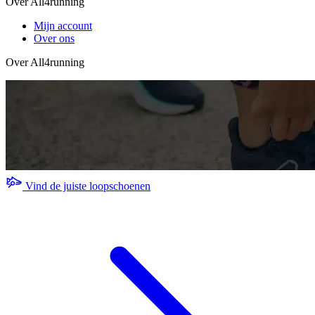
Over All4running
Mijn account
Over ons
Over All4running
Vind de juiste loopschoenen