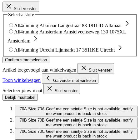
Sluit venster
Select a store
All4running Alkmaar
Langestraat 83
1811JD Alkmaar
All4running Amsterdam
Amstelveenseweg 130
1075XL
Amsterdam
All4running Utrecht
Lijnmarkt 17
3511KE Utrecht
Confirm store selection
Artikel toegevoegd aan winkelwagen
Sluit venster
Toon winkelwagen
Ga verder met winkelen
Selecteer jouw maat
Sluit venster
Bekijk maattabel
70A
Size 70A
Geef me een seintje
Size is not available, notify
me when product is back in stock
70B
Size 70B
Geef me een seintje
Size is not available, notify
me when product is back in stock
70C
Size 70C
Geef me een seintje
Size is not available, notify
me when product is back in stock