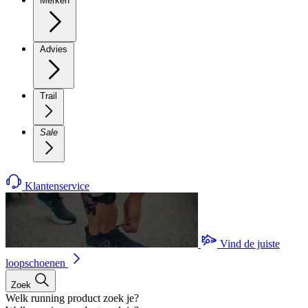
Merken
Advies
Trail
Sale
Klantenservice
Vind de juiste
loopschoenen
Zoek
Welk running product zoek je?