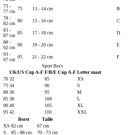
73 -
75
13 - 14 cm
B
77 cm
78 -
80
15 - 16 cm
C
82 cm
83 -
85
17 - 18 cm
D
87 cm
88 -
90
19 - 20 cm
E
92 cm
93 -
95
21 - 22 cm
F
97 cm
Sport Bra's
UK/US Cup A-F
F/B/E Cup A-F
Letter maat
70
32
85
XS
75
34
90
S
80
36
95
M
85
38
100
L
90
40
105
XL
95
42
110
XXL
Borst
Taille
XS
82 cm
67 cm
S
85 - 88 cm
70 - 73 cm