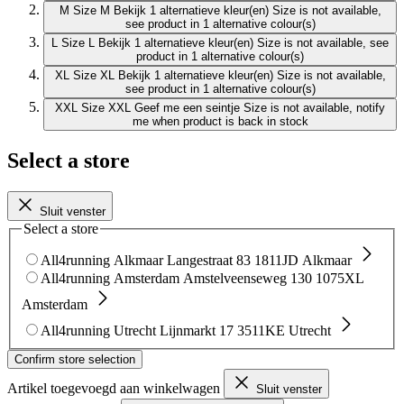
M
Size M
Bekijk 1 alternatieve kleur(en)
Size is not available,
see product in 1 alternative colour(s)
L
Size L
Bekijk 1 alternatieve kleur(en)
Size is not available, see
product in 1 alternative colour(s)
XL
Size XL
Bekijk 1 alternatieve kleur(en)
Size is not available,
see product in 1 alternative colour(s)
XXL
Size XXL
Geef me een seintje
Size is not available, notify
me when product is back in stock
Select a store
Sluit venster
Select a store
All4running Alkmaar
Langestraat 83
1811JD Alkmaar
All4running Amsterdam
Amstelveenseweg 130
1075XL
Amsterdam
All4running Utrecht
Lijnmarkt 17
3511KE Utrecht
Confirm store selection
Artikel toegevoegd aan winkelwagen
Sluit venster