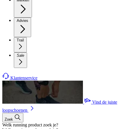
Merken
Advies
Trail
Sale
Klantenservice
Vind de juiste
loopschoenen
Zoek
Welk running product zoek je?