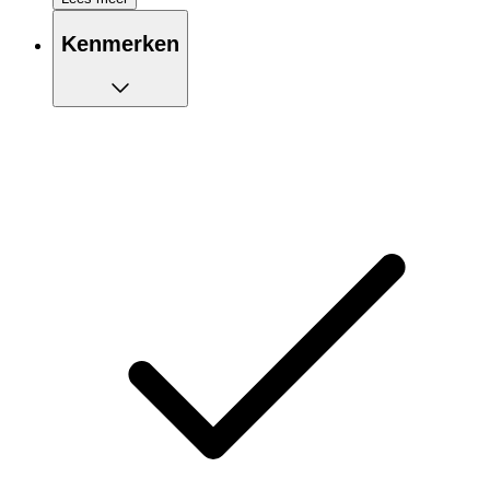
Kan gebruikt worden als basislaag
Kenmerken
Lichte isolatie
ZeroScent-technologie om nare geurtjes snel af te
voeren
Kwart rits biedt mogelijkheid de ventilatie te reguleren
Hogere kraag voor meer warmte in de nek
Naadloos design tegen schuren en irritatie
Gemaakt van gerecycled polyester