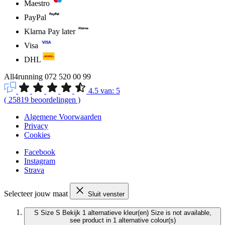
Maestro
PayPal
Klarna Pay later
Visa
DHL
All4running
072 520 00 99
4.5
van:
5
(
25819
beoordelingen
)
Algemene Voorwaarden
Privacy
Cookies
Facebook
Instagram
Strava
Selecteer jouw maat
Sluit venster
S
Size S
Bekijk 1 alternatieve kleur(en)
Size is not available,
see product in 1 alternative colour(s)