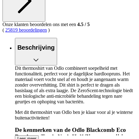
Onze klanten beoordelen ons met een
4.5
/
5
(
25819 beoordelingen
)
Beschrijving
Dit thermoshirt van Odlo combineert soepelheid met
functionaliteit, perfect voor je dagelijkse hardloopruns. Het
materiaal voert vocht snel af en houdt je aangenaam warm
zonder oververhitting. Dit shirt is perfect te dragen als
basislaag of als extra laagje. De ZeroScent-technologie biedt
een biologische anti-microbiële behandeling tegen nare
geurtjes en ophoping van bacteriën.
Met dit thermoshirt van Odlo ben je klaar voor al je winterse
buitenactiviteiten!
De kenmerken van de Odlo Blackcomb Eco
Baselayer Turtle Neck Half Zip op een rijtje:
Lees meer