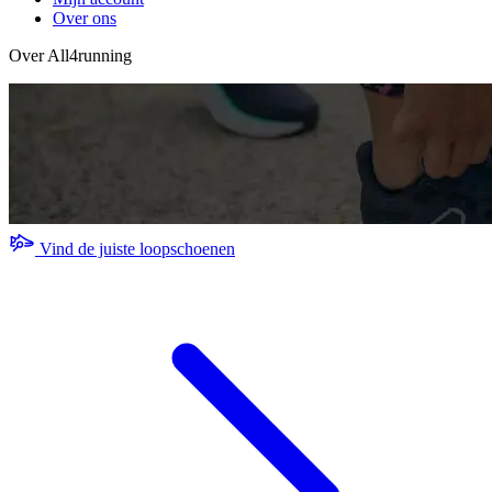
Over ons
Over All4running
Vind de juiste loopschoenen