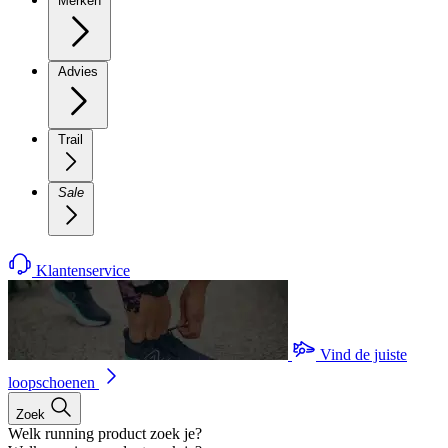
Merken
Advies
Trail
Sale
Klantenservice
Vind de juiste
loopschoenen
Zoek
Welk running product zoek je?