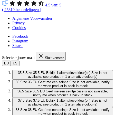
4.5
van:
5
(
25819
beoordelingen
)
Algemene Voorwaarden
Privacy
Cookies
Facebook
Instagram
Strava
Selecteer jouw maat
Sluit venster
EU
US
35.5
Size 35.5 EU
Bekijk 1 alternatieve kleur(en)
Size is not
available, see product in 1 alternative colour(s)
36
Size 36 EU
Geef me een seintje
Size is not available, notify
me when product is back in stock
36.5
Size 36.5 EU
Geef me een seintje
Size is not available,
notify me when product is back in stock
37.5
Size 37.5 EU
Bekijk 1 alternatieve kleur(en)
Size is not
available, see product in 1 alternative colour(s)
38
Size 38 EU
Geef me een seintje
Size is not available, notify
me when product is back in stock