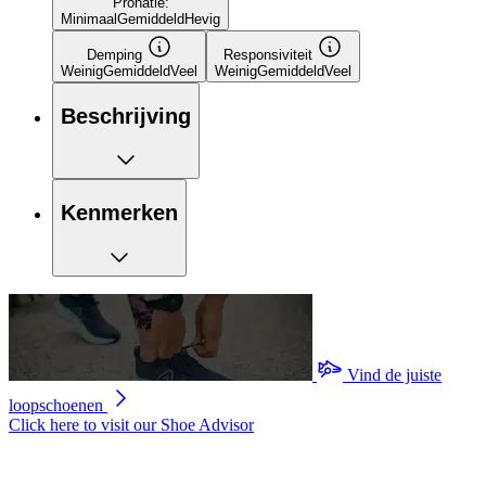
Pronatie:
Minimaal
Gemiddeld
Hevig
Demping
Responsiviteit
Weinig
Gemiddeld
Veel
Weinig
Gemiddeld
Veel
Beschrijving
Kenmerken
Vind de juiste
loopschoenen
Click here to visit our
Shoe Advisor