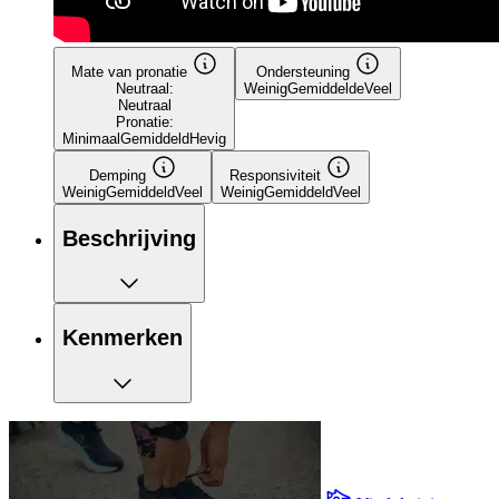
Mate van pronatie
Ondersteuning
Neutraal:
Weinig
Gemiddelde
Veel
Neutraal
Pronatie:
Minimaal
Gemiddeld
Hevig
Demping
Responsiviteit
Weinig
Gemiddeld
Veel
Weinig
Gemiddeld
Veel
Beschrijving
Kenmerken