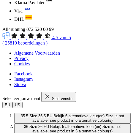
Klarna Pay later
Visa
DHL
All4running
072 520 00 99
4.5
van:
5
(
25819
beoordelingen
)
Algemene Voorwaarden
Privacy
Cookies
Facebook
Instagram
Strava
Selecteer jouw maat
Sluit venster
EU
US
35.5
Size 35.5 EU
Bekijk 6 alternatieve kleur(en)
Size is not
available, see product in 6 alternative colour(s)
36
Size 36 EU
Bekijk 5 alternatieve kleur(en)
Size is not
available, see product in 5 alternative colour(s)