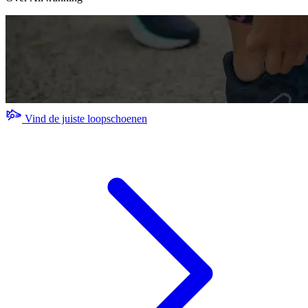
Vind de juiste loopschoenen