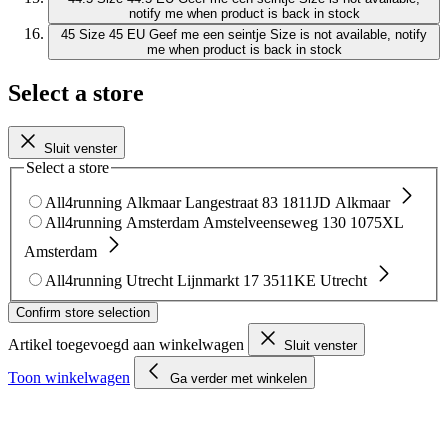
notify me when product is back in stock
45
Size 45 EU
Geef me een seintje
Size is not available, notify
me when product is back in stock
Select a store
Sluit venster
Select a store
All4running Alkmaar
Langestraat 83
1811JD Alkmaar
All4running Amsterdam
Amstelveenseweg 130
1075XL
Amsterdam
All4running Utrecht
Lijnmarkt 17
3511KE Utrecht
Confirm store selection
Artikel toegevoegd aan winkelwagen
Sluit venster
Toon winkelwagen
Ga verder met winkelen