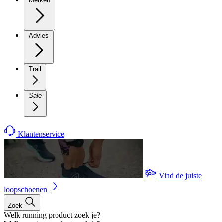
Merken
Advies
Trail
Sale
Klantenservice
Vind de juiste
loopschoenen
Zoek
Welk running product zoek je?