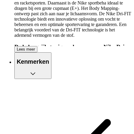
en racketsporten. Daarnaast is de Nike sportbeha ideaal te
dragen bij een grote cupmaat (E+). Het Body Mapping-
ontwerp past zich aan naar je lichaamsvorm. De Nike Dri-FIT
technologie biedt een innovatieve oplossing om vocht te
beheersen en een optimale sportervaring te garanderen. Een
belangrijk voordeel van de Dri-FIT technologie is het
ademend vermogen van de stof.
De belangrijkste eigenschappen van Nike Dri-
Lees meer
FIT Swoosh High-Support Sports Bra op een
rijtje:
Kenmerken
Extra ondersteuning
Geschikt voor intensieve hardloopsessies
Bodymapping-ontwerp biedt ventilatie waar het 't meest
nodig is
Nike Dri-FIT technologie voert overtollig zweet
effectief af voor het behoud van een droge huid
Bredere elastische band aan de onderkant
Achtersluiting met haakjes voor ultieme ondersteuning