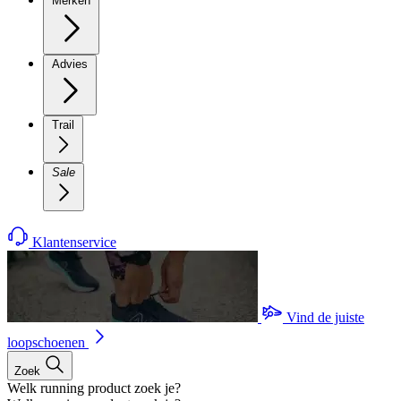
Merken
Advies
Trail
Sale
Klantenservice
Vind de juiste
loopschoenen
Zoek
Welk running product zoek je?