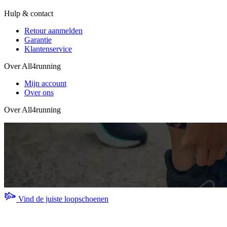
Hulp & contact
Retour aanmelden
Garantie
Klantenservice
Over All4running
Mijn account
Over ons
Over All4running
Vind de juiste loopschoenen