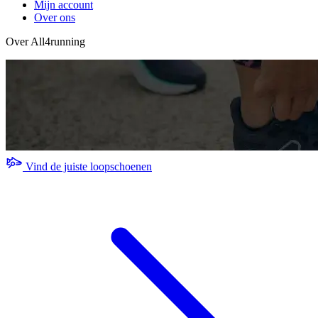
Mijn account
Over ons
Over All4running
Vind de juiste loopschoenen