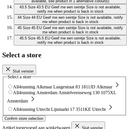
available, see product in 1 alternative colour(s)
43.5
Size 43.5 EU
Geef me een seintje
Size is not available,
notify me when product is back in stock
44
Size 44 EU
Geef me een seintje
Size is not available, notify
me when product is back in stock
45
Size 45 EU
Geef me een seintje
Size is not available, notify
me when product is back in stock
45.5
Size 45.5 EU
Geef me een seintje
Size is not available,
notify me when product is back in stock
Select a store
Sluit venster
Select a store
All4running Alkmaar
Langestraat 83
1811JD Alkmaar
All4running Amsterdam
Amstelveenseweg 130
1075XL
Amsterdam
All4running Utrecht
Lijnmarkt 17
3511KE Utrecht
Confirm store selection
Artikel toegevoegd aan winkelwagen
Sluit venster