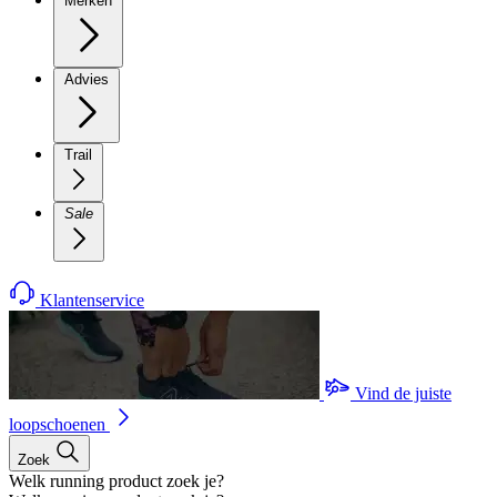
Merken
Advies
Trail
Sale
Klantenservice
Vind de juiste
loopschoenen
Zoek
Welk running product zoek je?