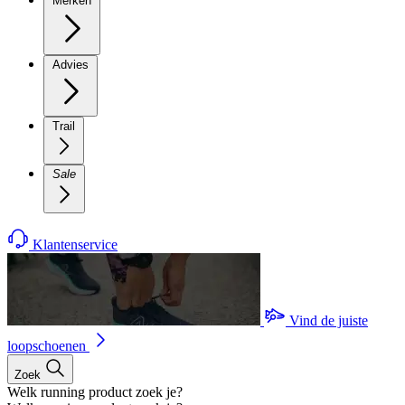
Merken
Advies
Trail
Sale
Klantenservice
Vind de juiste
loopschoenen
Zoek
Welk running product zoek je?