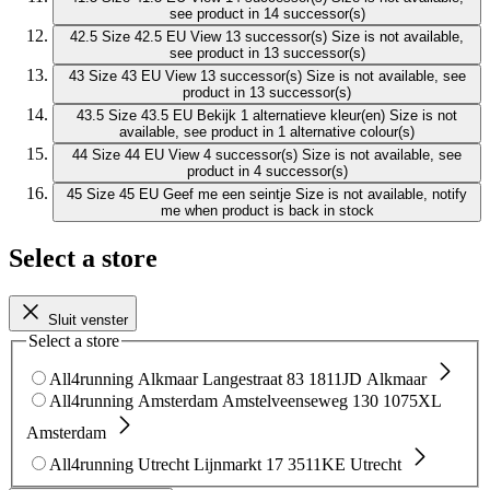
see product in 14 successor(s)
42.5
Size 42.5 EU
View 13 successor(s)
Size is not available,
see product in 13 successor(s)
43
Size 43 EU
View 13 successor(s)
Size is not available, see
product in 13 successor(s)
43.5
Size 43.5 EU
Bekijk 1 alternatieve kleur(en)
Size is not
available, see product in 1 alternative colour(s)
44
Size 44 EU
View 4 successor(s)
Size is not available, see
product in 4 successor(s)
45
Size 45 EU
Geef me een seintje
Size is not available, notify
me when product is back in stock
Select a store
Sluit venster
Select a store
All4running Alkmaar
Langestraat 83
1811JD Alkmaar
All4running Amsterdam
Amstelveenseweg 130
1075XL
Amsterdam
All4running Utrecht
Lijnmarkt 17
3511KE Utrecht