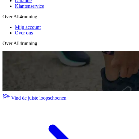
Garantie
Klantenservice
Over All4running
Mijn account
Over ons
Over All4running
Vind de juiste loopschoenen