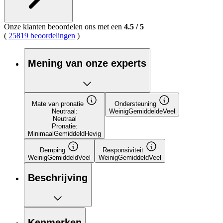
Onze klanten beoordelen ons met een
4.5
/
5
(
25819 beoordelingen
)
Mening van onze experts
Mate van pronatie
Ondersteuning
Neutraal:
Weinig
Gemiddelde
Veel
Neutraal
Pronatie:
Minimaal
Gemiddeld
Hevig
Demping
Responsiviteit
Weinig
Gemiddeld
Veel
Weinig
Gemiddeld
Veel
Beschrijving
Kenmerken