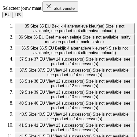
Selecteer jouw maat
Sluit venster
EU
US
35
Size 35 EU
Bekijk 4 alternatieve kleur(en)
Size is not
available, see product in 4 alternative colour(s)
36
Size 36 EU
Geef me een seintje
Size is not available, notify
me when product is back in stock
36.5
Size 36.5 EU
Bekijk 4 alternatieve kleur(en)
Size is not
available, see product in 4 alternative colour(s)
37
Size 37 EU
View 14 successor(s)
Size is not available, see
product in 14 successor(s)
37.5
Size 37.5 EU
View 14 successor(s)
Size is not available,
see product in 14 successor(s)
38
Size 38 EU
View 12 successor(s)
Size is not available, see
product in 12 successor(s)
39
Size 39 EU
View 13 successor(s)
Size is not available, see
product in 13 successor(s)
40
Size 40 EU
View 14 successor(s)
Size is not available, see
product in 14 successor(s)
40.5
Size 40.5 EU
View 14 successor(s)
Size is not available,
see product in 14 successor(s)
41
Size 41 EU
View 13 successor(s)
Size is not available, see
product in 13 successor(s)
41.5
Size 41.5 EU
View 14 successor(s)
Size is not available,