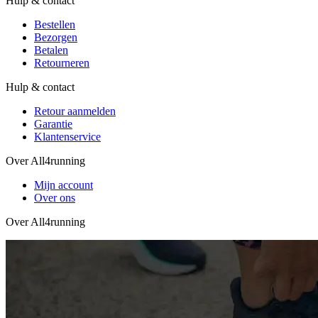
Hulp & contact
Bestellen
Bezorgen
Betalen
Retourneren
Hulp & contact
Retour aanmelden
Garantie
Klantenservice
Over All4running
Mijn account
Over ons
Over All4running