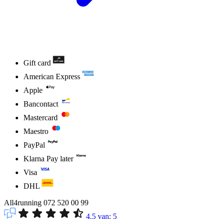
Gift card
American Express
Apple
Bancontact
Mastercard
Maestro
PayPal
Klarna Pay later
Visa
DHL
All4running
072 520 00 99
4.5
van:
5