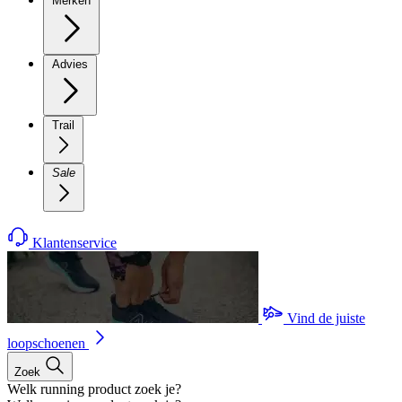
Merken
Advies
Trail
Sale
Klantenservice
Vind de juiste
loopschoenen
Zoek
Welk running product zoek je?