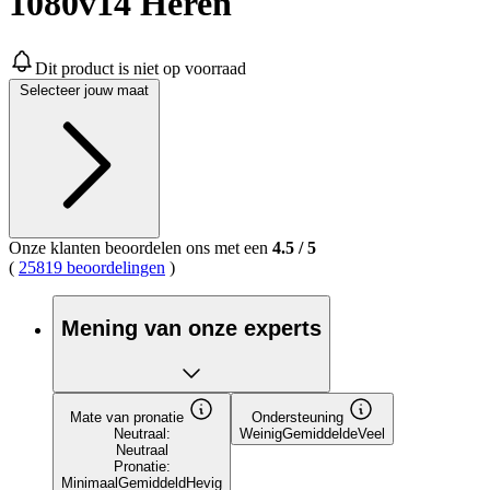
1080v14 Heren
Dit product is niet op voorraad
Selecteer jouw maat
Onze klanten beoordelen ons met een
4.5
/
5
(
25819 beoordelingen
)
Mening van onze experts
Mate van pronatie
Ondersteuning
Neutraal:
Weinig
Gemiddelde
Veel
Neutraal
Pronatie:
Minimaal
Gemiddeld
Hevig