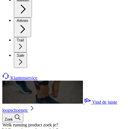
Merken
Advies
Trail
Sale
Klantenservice
Vind de juiste
loopschoenen
Zoek
Welk running product zoek je?