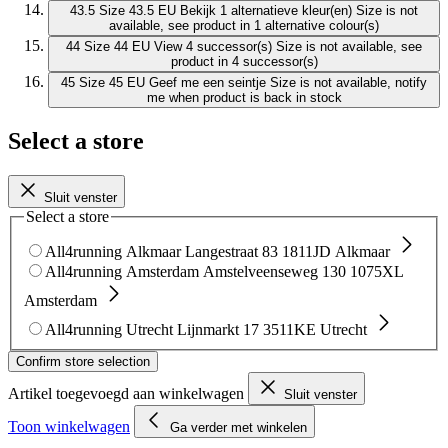
43.5
Size 43.5 EU
Bekijk 1 alternatieve kleur(en)
Size is not
available, see product in 1 alternative colour(s)
44
Size 44 EU
View 4 successor(s)
Size is not available, see
product in 4 successor(s)
45
Size 45 EU
Geef me een seintje
Size is not available, notify
me when product is back in stock
Select a store
Sluit venster
Select a store
All4running Alkmaar
Langestraat 83
1811JD Alkmaar
All4running Amsterdam
Amstelveenseweg 130
1075XL
Amsterdam
All4running Utrecht
Lijnmarkt 17
3511KE Utrecht
Confirm store selection
Artikel toegevoegd aan winkelwagen
Sluit venster
Toon winkelwagen
Ga verder met winkelen