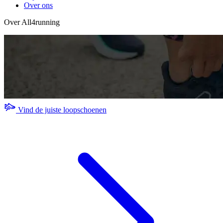
Over ons
Over All4running
Vind de juiste loopschoenen