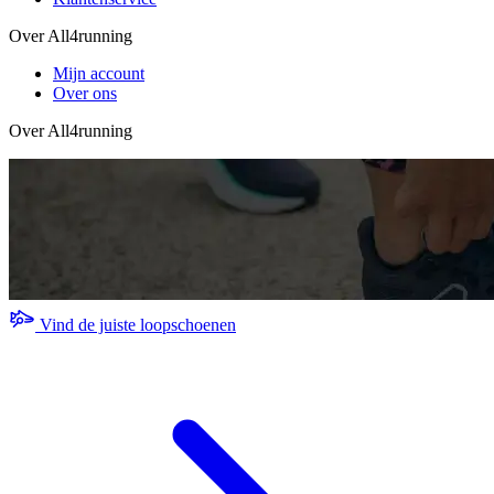
Over All4running
Mijn account
Over ons
Over All4running
Vind de juiste loopschoenen