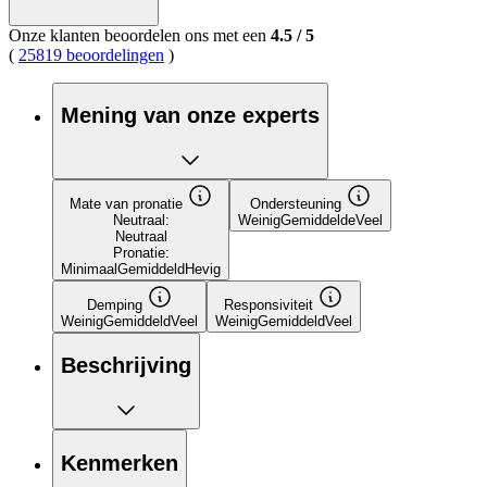
Onze klanten beoordelen ons met een
4.5
/
5
(
25819 beoordelingen
)
Mening van onze experts
Mate van pronatie
Ondersteuning
Neutraal:
Weinig
Gemiddelde
Veel
Neutraal
Pronatie:
Minimaal
Gemiddeld
Hevig
Demping
Responsiviteit
Weinig
Gemiddeld
Veel
Weinig
Gemiddeld
Veel
Beschrijving
Kenmerken