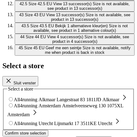
42.5
Size 42.5 EU
View 13 successor(s)
Size is not available,
see product in 13 successor(s)
43
Size 43 EU
View 13 successor(s)
Size is not available, see
product in 13 successor(s)
43.5
Size 43.5 EU
Bekijk 1 alternatieve kleur(en)
Size is not
available, see product in 1 alternative colour(s)
44
Size 44 EU
View 4 successor(s)
Size is not available, see
product in 4 successor(s)
45
Size 45 EU
Geef me een seintje
Size is not available, notify
me when product is back in stock
Select a store
Sluit venster
Select a store
All4running Alkmaar
Langestraat 83
1811JD Alkmaar
All4running Amsterdam
Amstelveenseweg 130
1075XL
Amsterdam
All4running Utrecht
Lijnmarkt 17
3511KE Utrecht
Confirm store selection