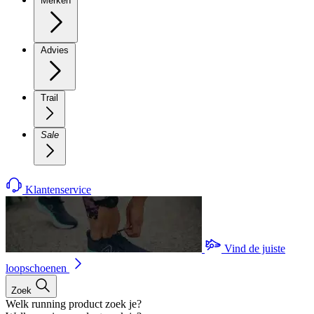
Merken
Advies
Trail
Sale
Klantenservice
Vind de juiste
loopschoenen
Zoek
Welk running product zoek je?