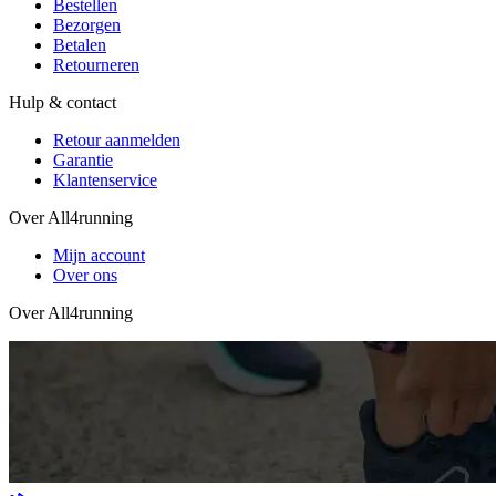
Bestellen
Bezorgen
Betalen
Retourneren
Hulp & contact
Retour aanmelden
Garantie
Klantenservice
Over All4running
Mijn account
Over ons
Over All4running