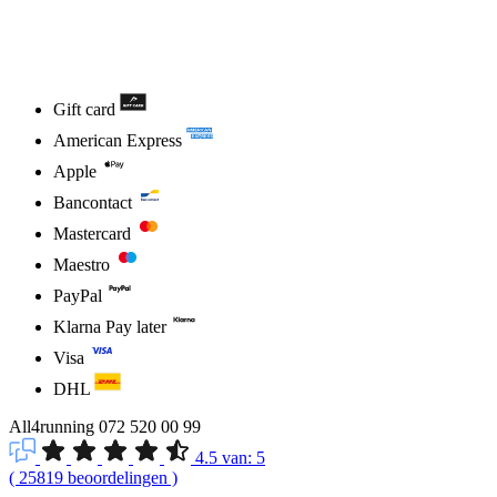
Gift card
American Express
Apple
Bancontact
Mastercard
Maestro
PayPal
Klarna Pay later
Visa
DHL
All4running
072 520 00 99
4.5
van:
5
(
25819
beoordelingen
)