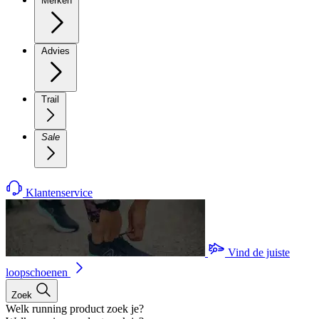
Merken
Advies
Trail
Sale
Klantenservice
Vind de juiste
loopschoenen
Zoek
Welk running product zoek je?