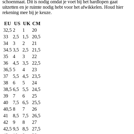
schoenmaat. Dit is nodig omdat je voet bij het hardlopen gaat
uitzetten en je ruimte nodig hebt voor het afwikkelen. Houd hier
rekening mee bij je keuze.
EU
US
UK
CM
32,5
2
1
20
33
2,5
1,5
20,5
34
3
2
21
34.5
3,5
2,5
21,5
35
4
3
22
36
4,5
3,5
22,5
36,5
5
4
23
37
5,5
4,5
23,5
38
6
5
24
38,5
6,5
5,5
24,5
39
7
6
25
40
7,5
6,5
25,5
40,5
8
7
26
41
8,5
7,5
26,5
42
9
8
27
42,5
9,5
8,5
27,5