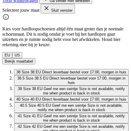
Toon winkelwagen
Ga verder met winkelen
Selecteer jouw maat
Sluit venster
Kies voor hardloopschoenen altijd één maat groter dan je normale
schoenmaat. Dit is nodig omdat je voet bij het hardlopen gaat
uitzetten en je ruimte nodig hebt voor het afwikkelen. Houd hier
rekening mee bij je keuze.
EU
US
Bekijk maattabel
38
Size 38 EU
Direct leverbaar
bestel voor 17:00, morgen in huis
38.5
Size 38.5 EU
Direct leverbaar
bestel voor 17:00, morgen in
huis
39
Size 39 EU
Geef me een seintje
Size is not available, notify
me when product is back in stock
40
Size 40 EU
Direct leverbaar
bestel voor 17:00, morgen in huis
40.5
Size 40.5 EU
Geef me een seintje
Size is not available,
notify me when product is back in stock
41
Size 41 EU
Geef me een seintje
Size is not available, notify
me when product is back in stock
42
Size 42 EU
Geef me een seintje
Size is not available, notify
me when product is back in stock