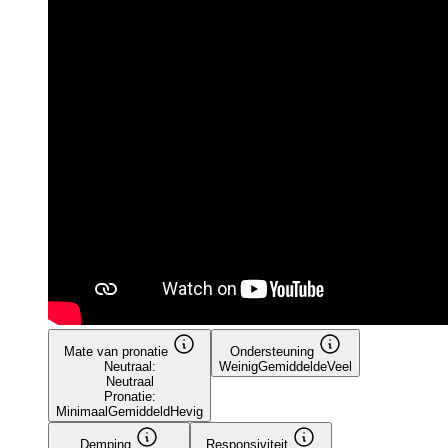
Mate van pronatie
Ondersteuning
Neutraal:
Weinig
Gemiddelde
Veel
Neutraal
Pronatie:
Minimaal
Gemiddeld
Hevig
Demping
Responsiviteit