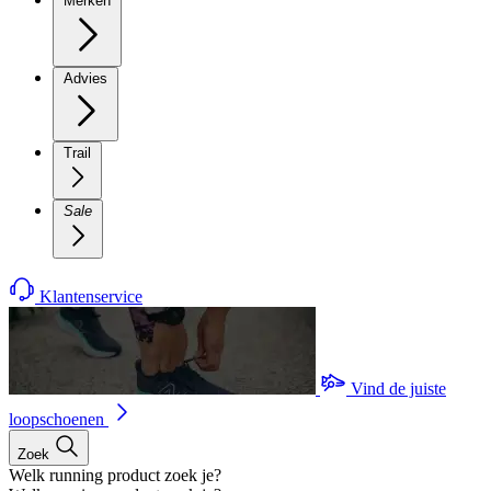
Merken
Advies
Trail
Sale
Klantenservice
Vind de juiste
loopschoenen
Zoek
Welk running product zoek je?