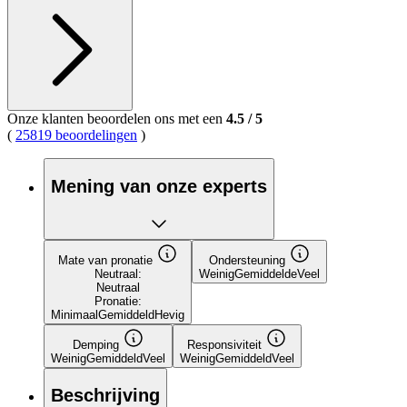
Onze klanten beoordelen ons met een
4.5
/
5
(
25819 beoordelingen
)
Mening van onze experts
Mate van pronatie
Ondersteuning
Neutraal:
Weinig
Gemiddelde
Veel
Neutraal
Pronatie:
Minimaal
Gemiddeld
Hevig
Demping
Responsiviteit
Weinig
Gemiddeld
Veel
Weinig
Gemiddeld
Veel
Beschrijving