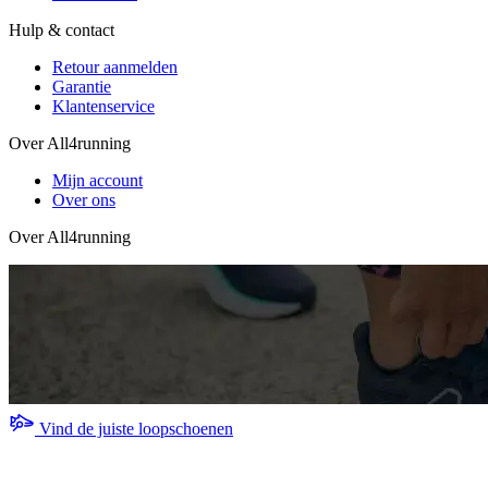
Hulp & contact
Retour aanmelden
Garantie
Klantenservice
Over All4running
Mijn account
Over ons
Over All4running
Vind de juiste loopschoenen