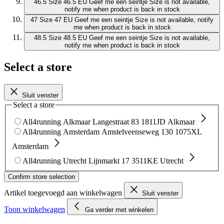
46.5
Size 46.5 EU
Geef me een seintje
Size is not available,
notify me when product is back in stock
47
Size 47 EU
Geef me een seintje
Size is not available, notify
me when product is back in stock
48.5
Size 48.5 EU
Geef me een seintje
Size is not available,
notify me when product is back in stock
Select a store
Sluit venster
Select a store
All4running Alkmaar
Langestraat 83
1811JD Alkmaar
All4running Amsterdam
Amstelveenseweg 130
1075XL
Amsterdam
All4running Utrecht
Lijnmarkt 17
3511KE Utrecht
Confirm store selection
Artikel toegevoegd aan winkelwagen
Sluit venster
Toon winkelwagen
Ga verder met winkelen