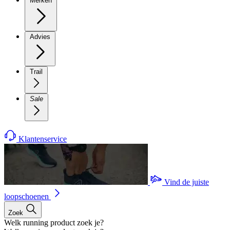
Merken
Advies
Trail
Sale
Klantenservice
Vind de juiste
loopschoenen
Zoek
Welk running product zoek je?