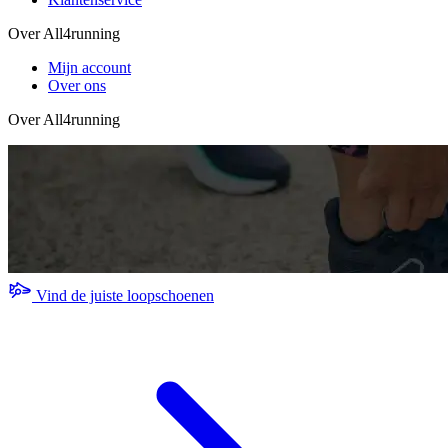
Over All4running
Mijn account
Over ons
Over All4running
Vind de juiste loopschoenen