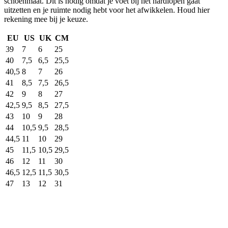
schoenmaat. Dit is nodig omdat je voet bij het hardlopen gaat
uitzetten en je ruimte nodig hebt voor het afwikkelen. Houd hier
rekening mee bij je keuze.
EU
US
UK
CM
39
7
6
25
40
7,5
6,5
25,5
40,5
8
7
26
41
8,5
7,5
26,5
42
9
8
27
42,5
9,5
8,5
27,5
43
10
9
28
44
10,5
9,5
28,5
44,5
11
10
29
45
11,5
10,5
29,5
46
12
11
30
46,5
12,5
11,5
30,5
47
13
12
31