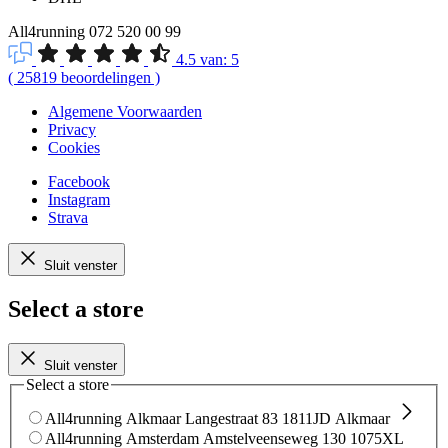
All4running
072 520 00 99
4.5
van:
5
(
25819
beoordelingen
)
Algemene Voorwaarden
Privacy
Cookies
Facebook
Instagram
Strava
Sluit venster
Select a store
Sluit venster
Select a store
All4running Alkmaar
Langestraat 83
1811JD Alkmaar
All4running Amsterdam
Amstelveenseweg 130
1075XL