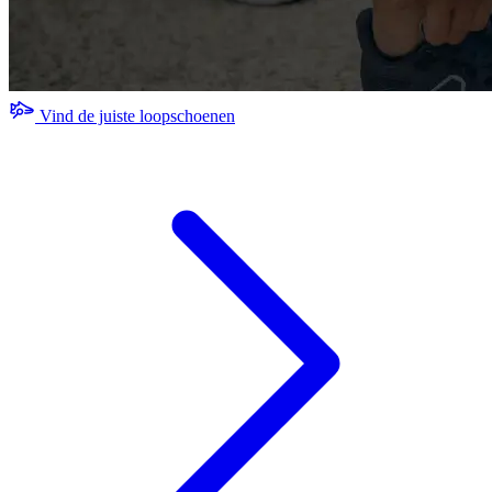
Vind de juiste loopschoenen