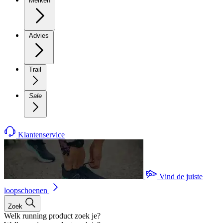
Merken
Advies
Trail
Sale
Klantenservice
Vind de juiste
loopschoenen
Zoek
Welk running product zoek je?