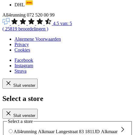
DHL
All4running
072 520 00 99
4.5
van:
5
(
25819
beoordelingen
)
Algemene Voorwaarden
Privacy
Cookies
Facebook
Instagram
Strava
Sluit venster
Select a store
Sluit venster
Select a store
All4running Alkmaar
Langestraat 83
1811JD Alkmaar