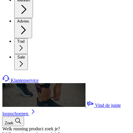
Merken
Advies
Trail
Sale
Klantenservice
Vind de juiste
loopschoenen
Zoek
Welk running product zoek je?