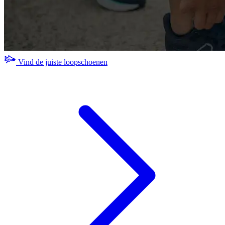
Vind de juiste loopschoenen