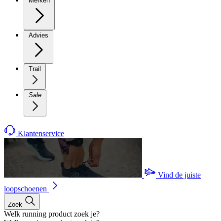
Merken
Advies
Trail
Sale
Klantenservice
Vind de juiste
loopschoenen
Zoek
Welk running product zoek je?