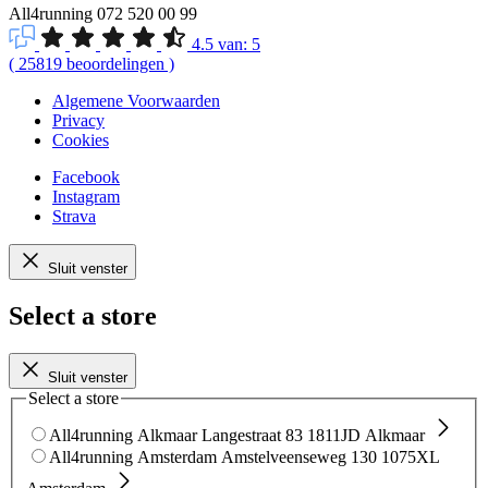
All4running
072 520 00 99
4.5
van:
5
(
25819
beoordelingen
)
Algemene Voorwaarden
Privacy
Cookies
Facebook
Instagram
Strava
Sluit venster
Select a store
Sluit venster
Select a store
All4running Alkmaar
Langestraat 83
1811JD Alkmaar
All4running Amsterdam
Amstelveenseweg 130
1075XL