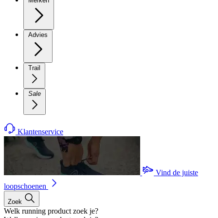
Merken
Advies
Trail
Sale
Klantenservice
Vind de juiste
loopschoenen
Zoek
Welk running product zoek je?