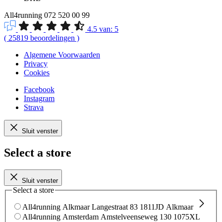
All4running
072 520 00 99
4.5
van:
5
(
25819
beoordelingen
)
Algemene Voorwaarden
Privacy
Cookies
Facebook
Instagram
Strava
Sluit venster
Select a store
Sluit venster
Select a store
All4running Alkmaar
Langestraat 83
1811JD Alkmaar
All4running Amsterdam
Amstelveenseweg 130
1075XL