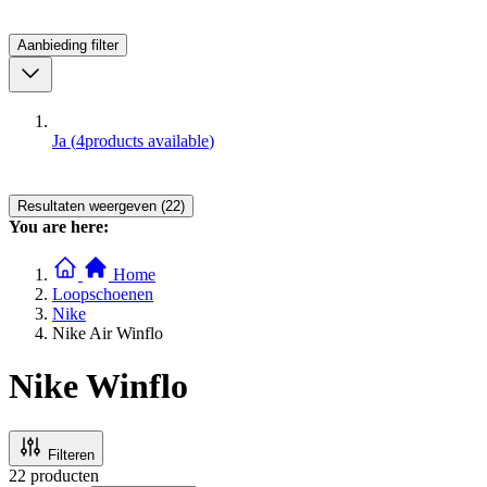
Aanbieding
filter
Ja
(
4
products available
)
Resultaten weergeven (22)
You are here:
Home
Loopschoenen
Nike
Nike Air Winflo
Nike Winflo
Filteren
22
producten