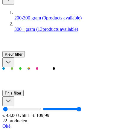
200-300 gram
(
9
products available
)
300+ gram
(
13
products available
)
Kleur
filter
Prijs
filter
€ 43,00
Untill
-
€ 109,99
22 producten
Oké