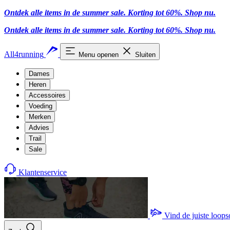
Ontdek alle items in de summer sale. Korting tot 60%.
Shop nu
.
Ontdek alle items in de summer sale. Korting tot 60%.
Shop nu
.
All4running
Menu openen
Sluiten
Dames
Heren
Accessoires
Voeding
Merken
Advies
Trail
Sale
Klantenservice
Vind de juiste loop